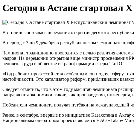
Сегодня в Астане стартовал X
В столице состоялась церемония открытия десятого республика
В период с 3 по 9 декабря в республиканском чемпионате про
Чемпионат традиционно проводится с целью развития системы
кадров. На церемонии открытия вице-министр просвещения РК
человека труда в обществе и трансформации сферы ТиПО.
«Год рабочих профессий стал особенным, он поднял сферу техн
настойчивости. Это катализатор реформ, приблизивших казахс
Следует отметить, что в этом году масштаб чемпионата расши
направления экономики, такие, как производство, инженерия
Победители чемпионата получат путёвки на международный чемп
Ранее, в сентябре, впервые по инициативе Казахстана в Актау с
Национальным оператором проекта является НАО «Talap» Мин