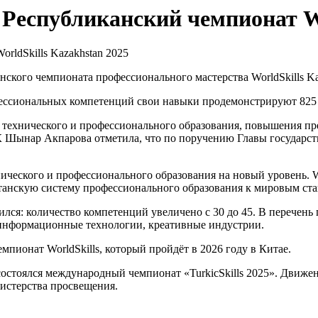
 Республиканский чемпионат Wo
нского чемпионата профессионального мастерства WorldSkills K
фессиональных компетенций свои навыки продемонстрируют 825 
 технического и профессионального образования, повышения пр
 Шынар Акпарова отметила, что по поручению Главы государств
ического и профессионального образования на новый уровень. W
танскую систему профессионального образования к мировым ста
рился: количество компетенций увеличено с 30 до 45. В переч
, информационные технологии, креативные индустрии.
ионат WorldSkills, который пройдёт в 2026 году в Китае.
остоялся международный чемпионат «TurkicSkills 2025». Движение
истерства просвещения.