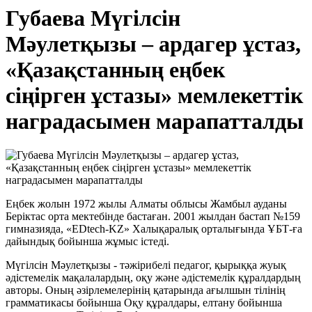
Губаева Мүгілсін
Мәулетқызы – ардагер ұстаз,
«Қазақстанның еңбек
сіңірген ұстазы» мемлекеттік
наградасымен марапатталды
Еңбек жолын 1972 жылы Алматы облысы Жамбыл ауданы
Беріктас орта мектебінде бастаған. 2001 жылдан бастап №159
гимназияда, «EDtech-KZ» Халықаралық орталығында ҰБТ-ға
дайындық бойынша жұмыс істеді.
Мүгілсін Мәулетқызы - тәжірибелі педагог, қырыққа жуық
әдістемелік мақалалардың, оқу және әдістемелік құралдардың
авторы. Оның әзірлемелерінің қатарында ағылшын тілінің
грамматикасы бойынша Оқу құралдары, елтану бойынша