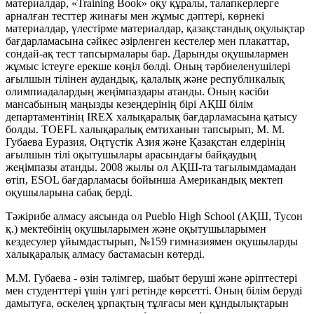
материалдар, «Training Book» оқу құралы, талапкерлерге
арналған тесттер жинағы мен жұмыс дәптері, көрнекі
материалдар, үлестірме материалдар, қазақстандық оқулықтар
бағдарламасына сәйкес әзірленген кестелер мен плакаттар,
сондай-ақ тест тапсырмалары бар. Дарынды оқушылармен
жұмыс істеуге ерекше көңіл бөлді. Оның тәрбиеленушілері
ағылшын тілінен аудандық, қалалық және республикалық
олимпиадалардың жеңімпаздары атанды. Оның кәсіби
мансабының маңызды кезеңдерінің бірі АҚШ білім
департаментінің IREX халықаралық бағдарламасына қатысу
болды. TOEFL халықаралық емтиханын тапсырып, М. М.
Губаева Еуразия, Оңтүстік Азия және Қазақстан елдерінің
ағылшын тілі оқытушылары арасындағы байқаудың
жеңімпазы атанды. 2008 жылы ол АҚШ-та тағылымдамадан
өтіп, ESOL бағдарламасы бойынша Американдық мектеп
оқушыларына сабақ берді.
Тәжірибе алмасу аясында ол Pueblo High School (АҚШ, Тусон
қ.) мектебінің оқушыларымен және оқытушыларымен
кездесулер ұйымдастырып, №159 гимназиямен оқушыларды
халықаралық алмасу бастамасын көтерді.
М.М. Губаева - өзін тәлімгер, шабыт беруші және әріптестері
мен студенттері үшін үлгі ретінде көрсетті. Оның білім беруді
дамытуға, өскелең ұрпақтың тұлғасы мен құндылықтарын