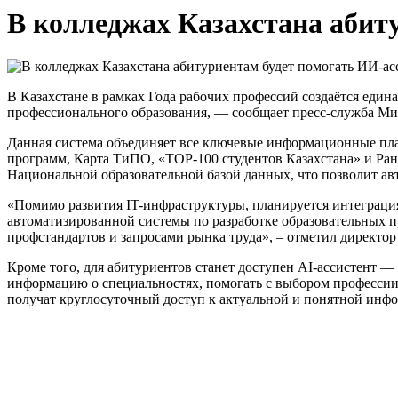
В колледжах Казахстана абит
В Казахстане в рамках Года рабочих профессий создаётся ед
профессионального образования, — сообщает пресс-служба Ми
Данная система объединяет все ключевые информационные пла
программ, Карта ТиПО, «TOP-100 студентов Казахстана» и Ра
Национальной образовательной базой данных, что позволит а
«Помимо развития IT-инфраструктуры, планируется интеграция
автоматизированной системы по разработке образовательных 
профстандартов и запросами рынка труда», – отметил директо
Кроме того, для абитуриентов станет доступен AI-ассистент
информацию о специальностях, помогать с выбором профессии 
получат круглосуточный доступ к актуальной и понятной инф