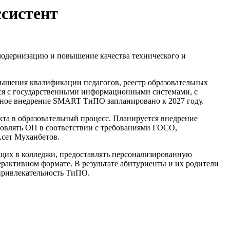
ссистент
модернизацию и повышение качества технического и
ышения квалификации педагогов, реестр образовательных
тся с государственными информационными системами, с
енное внедрение SMART ТиПО запланировано к 2027 году.
та в образовательный процесс. Планируется внедрение
новлять ОП в соответствии с требованиями ГОСО,
Асет Муханбетов.
ющих в колледжи, предоставлять персонализированную
рактивном формате. В результате абитуриенты и их родители
 привлекательность ТиПО.