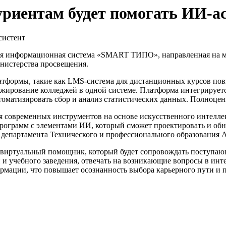
уриентам будет помогать ИИ-а
иная информационная система «SMART ТИПО», направленная на 
нистерства просвещения.
тформы, такие как LMS-система для дистанционных курсов пов
нжирование колледжей в одной системе. Платформа интегрируе
втоматизировать сбор и анализ статистических данных. Полноц
 современных инструментов на основе искусственного интеллек
программ с элементами ИИ, который сможет проектировать и об
р департамента Технического и профессионального образования 
 — виртуальный помощник, который будет сопровождать поступа
и учебного заведения, отвечать на возникающие вопросы в инте
ормации, что повышает осознанность выбора карьерного пути и