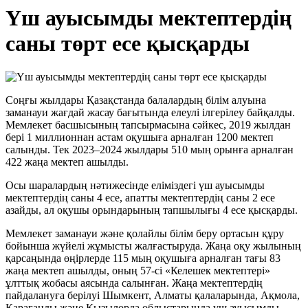
Үш ауысымды мектептердің
саны төрт есе қысқарды
Соңғы жылдары Қазақстанда балалардың білім алуына
заманауи жағдай жасау бағытында елеулі ілгерілеу байқалды.
Мемлекет басшысының тапсырмасына сәйкес, 2019 жылдан
бері 1 миллионнан астам оқушыға арналған 1200 мектеп
салынды. Тек 2023–2024 жылдары 510 мың орынға арналған
422 жаңа мектеп ашылды.
Осы шаралардың нәтижесінде еліміздегі үш ауысымды
мектептердің саны 4 есе, апатты мектептердің саны 2 есе
азайды, ал оқушы орындарының тапшылығы 4 есе қысқарды.
Мемлекет заманауи және қолайлы білім беру ортасын құру
бойынша жүйелі жұмысты жалғастыруда. Жаңа оқу жылының
қарсаңында өңірлерде 115 мың оқушыға арналған тағы 83
жаңа мектеп ашылды, оның 57-сі «Келешек мектептері»
ұлттық жобасы аясында салынған. Жаңа мектептердің
пайдалануға берілуі Шымкент, Алматы қалаларында, Ақмола,
Қарағанды және Қызылорда облыстарында үш ауысымды