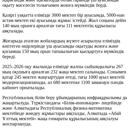
оқыту мәселесін толығымен жоюға мүмкіндік берді.
Қазіргі уақытта елімізде 3000 мектеп бір ауысымда, 5000-нан
астам мектеп екі ауысымда жұмыс істейді. Жыл соңына дейін
140 мың орынға арналған тағы 111 мектептің құрылысы
аяқталады.
Жоғарыда аталған жобалардың жүзеге асырылуы еліміздің
көптеген өңірлерінде үш ауысымды оқытуды жоюға және
қосымша 150 мың орын тапшылығын қысқартуға мүмкіндік
береді.
2025–2026 оқу жылында елімізде жалпы сыйымдылығы 267
мың оқушыға арналған 232 жаңа мектеп салынады. Сонымен
қатар 245 мектеп жаңғыртудан өтеді, тағы 1000 ауыл мектебі
модернизацияланады, ал 680 мектепке 1100 заманауи пәндік
кабинет орнатылады.
Республикалық білім беру ұйымдарының инфрақұрылымы да
жаңартылуда. Түркістандағы «Білім-инновация» лицейінде
және Алматыдағы Республикалық физика-математика
мектебінде жөндеу жұмыстары аяқталды, Алматыда «Абай
Ұлттық мектебі» жаңа ғимараты құрылысының аяқталуы
жоспарлануда.