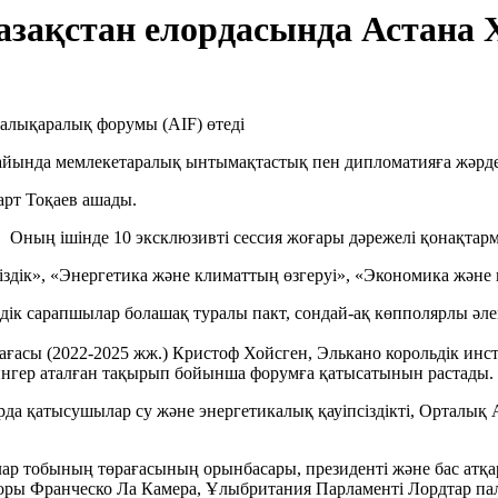
азақстан елордасында Астана
айында мемлекетаралық ынтымақтастық пен дипломатияға жәрде
рт Тоқаев ашады.
 Оның ішінде 10 эксклюзивті сессия жоғары дәрежелі қонақтар
здік», «Энергетика және климаттың өзгеруі», «Экономика және 
мдік сарапшылар болашақ туралы пакт, сондай-ақ көпполярлы әл
ағасы (2022-2025 жж.) Кристоф Хойсген, Элькано корольдік инс
ингер аталған тақырып бойынша форумға қатысатынын растады.
арда қатысушылар су және энергетикалық қауіпсіздікті, Ортал
ялар тобының төрағасының орынбасары, президенті және бас ат
кторы Франческо Ла Камера, Ұлыбритания Парламенті Лордтар п