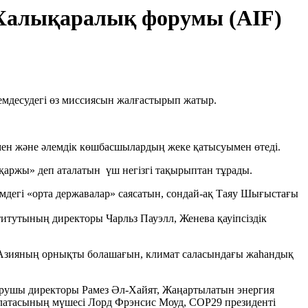
 Халықаралық форумы (AIF)
мдесудегі өз миссиясын жалғастырып жатыр.
мен және әлемдік көшбасшылардың жеке қатысуымен өтеді.
қаржы» деп аталатын үш негізгі тақырыптан тұрады.
емдегі «орта державалар» саясатын, сондай-ақ Таяу Шығыстағы
титутының директоры Чарльз Пауэлл, Женева қауіпсіздік
ық Азияның орнықты болашағын, климат саласындағы жаһандық
қарушы директоры Рамез Әл-Хайят, Жаңартылатын энергия
алатасының мүшесі Лорд Фрэнсис Моуд, СОР29 президенті