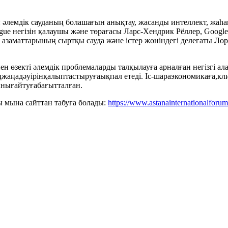
әлемдік сауданың болашағын анықтау, жасанды интеллект, жаһа
ogue негізін қалаушы және төрағасы Ларс-Хендрик Рёллер, Goo
 азаматтарының сыртқы сауда және істер жөніндегі делегаты Ло
ен өзекті әлемдік проблемаларды талқылауға арналған негізгі а
ңжаңадәуірінқалыптастыруғаықпал етеді. Іс-шараэкономикаға,к
нығайтуғабағытталған.
ы мына сайттан табуға болады:
https://www.astanainternationalforum