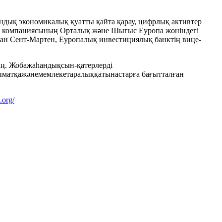
ндық экономикалық қуатты қайта қарау, цифрлық активтер
gle компаниясының Орталық және Шығыс Еуропа жөніндегі
ран Сент-Мартен, Еуропалық инвестициялық банктің вице-
лаң. Жобажаһандықсын-қатерлерді
лиматқажәнемемлекетаралыққатынастарға бағытталған
.org/