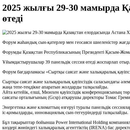
2025 жылғы 29-30 мамырда Қ
өтеді
Форум жаһандық сын-қатерлер мен геосаяси шиеленістер жағд
Форумды Қазақстан Республикасының Президенті Қасым-Жома
Ұйымдастырушылар 39 панельдік сессия өтеді жоспарлап отыр.
Форум бағдарламасы «Сыртқы саясат және халықаралық қауіпсі
Сыртқы саясат және халықаралық қауіпсіздік саласындағы әле
жаңа тепе-теңдікке апаратын жолдарды талқылайды.
Айта кетейік, елші, Мюнхен қауіпсіздік конференциясының төр
саясаты орталығының (Gcsp) атқарушы директоры Томас Грем
Энергетика және климаттың өзгеруі туралы панельдік сессиял
іс-қимылдарды, инновациялық сын-тегеуріндерді талқылайды.
Бұл тақырыптар бойынша Power International Holding компани
көздері жөніндегі халықаралық агенттіктің (IRENA) бас дире