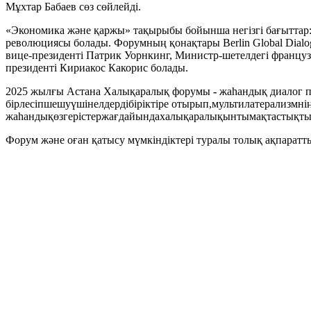
Мұхтар Бабаев сөз сөйлейді.
«Экономика және қаржы» тақырыбы бойынша негізгі бағыттар: 
революциясы болады. Форумның қонақтары Berlin Global Dial
вице-президенті Патрик Уорнкинг, Министр-шетелдегі француз
президенті Кириакос Какорис болады.
2025 жылғы Астана Халықаралық форумы
-
жаһандық диалог п
бірлесіпшешуүшінелдердібіріктіре отырып,мультилатерализмні
жаһандықөзгерістержағдайындахалықаралықынтымақтастықты
Форум және оған қатысу мүмкіндіктері туралы толық ақпаратт