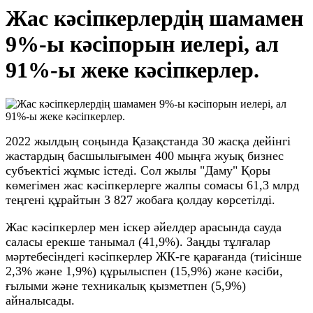
Жас кәсіпкерлердің шамамен
9%-ы кәсіпорын иелері, ал
91%-ы жеке кәсіпкерлер.
2022 жылдың соңында Қазақстанда 30 жасқа дейінгі
жастардың басшылығымен 400 мыңға жуық бизнес
субъектісі жұмыс істеді. Сол жылы "Даму" Қоры
көмегімен жас кәсіпкерлерге жалпы сомасы 61,3 млрд
теңгені құрайтын 3 827 жобаға қолдау көрсетілді.
Жас кәсіпкерлер мен іскер әйелдер арасында сауда
саласы ерекше танымал (41,9%). Заңды тұлғалар
мәртебесіндегі кәсіпкерлер ЖК-ге қарағанда (тиісінше
2,3% және 1,9%) құрылыспен (15,9%) және кәсіби,
ғылыми және техникалық қызметпен (5,9%)
айналысады.