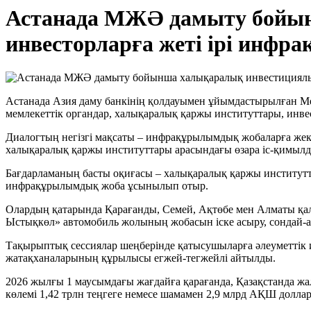
Астанада МЖӘ дамыту бойынш
инвесторларға жеті ірі инф
Астанада Азия даму банкінің қолдауымен ұйымдастырылған Мем
мемлекеттік органдар, халықаралық қаржы институттары, инвес
Диалогтың негізгі мақсаты – инфрақұрылымдық жобаларға жеке 
халықаралық қаржы институттары арасындағы өзара іс-қимылд
Бағдарламаның басты оқиғасы – халықаралық қаржы институт
инфрақұрылымдық жоба ұсынылып отыр.
Олардың қатарында Қарағанды, Семей, Ақтөбе мен Алматы қалас
Ыстықкөл» автомобиль жолының жобасын іске асыру, сондай-а
Тақырыптық сессиялар шеңберінде қатысушыларға әлеуметтік и
жатақханаларының құрылысы егжей-тегжейлі айтылды.
2026 жылғы 1 маусымдағы жағдайға қарағанда, Қазақстанда жал
көлемі 1,42 трлн теңгеге немесе шамамен 2,9 млрд АҚШ доллар