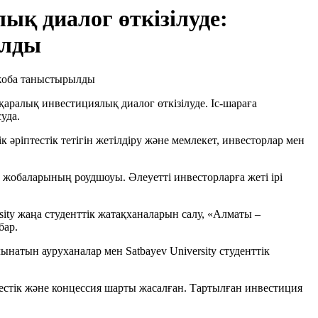
қ диалог өткізілуде:
ылды
ралық инвестициялық диалог өткізілуде. Іс-шараға
уда.
әріптестік тетігін жетілдіру және мемлекет, инвесторлар мен
обаларының роудшоуы. Әлеуетті инвесторларға жеті ірі
ity жаңа студенттік жатақханаларын салу, «Алматы –
бар.
атын ауруханалар мен Satbayev University студенттік
тестік және концессия шарты жасалған. Тартылған инвестиция