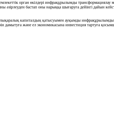
емлекеттік орган өкілдері инфрақұрылымды трансформациялау мә
ны әзірлеуден бастап оны нарыққа шығаруға дейінгі дайын кейст
лықаралық капиталдың қатысуымен ауқымды инфрақұрылымдық жо
ерін дамытуға және ел экономикасына инвестиция тартуға қосымш