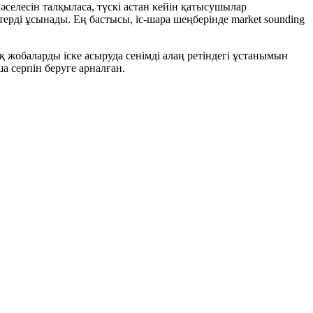
селесін талқыласа, түскі астан кейін қатысушылар
ерді ұсынады. Ең бастысы, іс-шара шеңберінде market sounding
баларды іске асыруда сенімді алаң ретіндегі ұстанымын
а серпін беруге арналған.