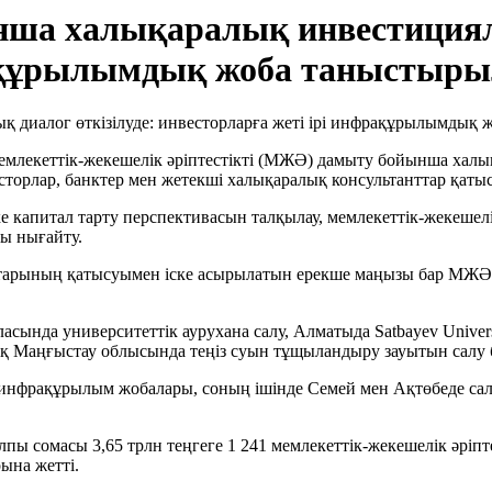
а халықаралық инвестициялы
рақұрылымдық жоба таныстыр
лекеттік-жекешелік әріптестікті (МЖӘ) дамыту бойынша халықа
торлар, банктер мен жетекші халықаралық консультанттар қатыс
капитал тарту перспективасын талқылау, мемлекеттік-жекешелік 
ы нығайту.
тарының қатысуымен іске асырылатын ерекше маңызы бар МЖӘ ж
ында университеттік аурухана салу, Алматыда Satbayev Univers
қ Маңғыстау облысында теңіз суын тұщыландыру зауытын салу 
нфрақұрылым жобалары, соның ішінде Семей мен Ақтөбеде салын
пы сомасы 3,65 трлн теңгеге 1 241 мемлекеттік-жекешелік әріп
ына жетті.