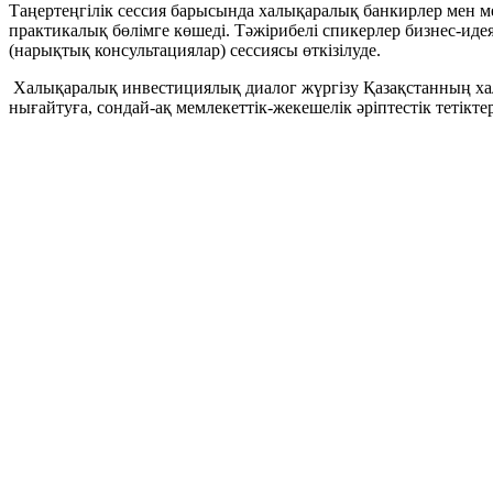
Таңертеңгілік сессия барысында халықаралық банкирлер мен м
практикалық бөлімге көшеді. Тәжірибелі спикерлер бизнес-идея
(нарықтық консультациялар) сессиясы өткізілуде.
Халықаралық инвестициялық диалог жүргізу Қазақстанның ха
нығайтуға, сондай-ақ мемлекеттік-жекешелік әріптестік тетікт