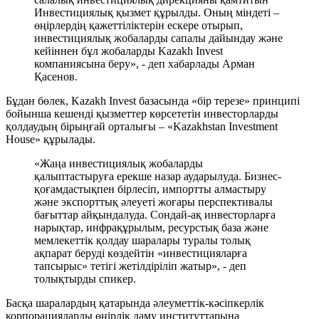
Инвестициялық қызмет құрылды. Оның міндеті –
өңірлердің қажеттіліктерін ескере отырып,
инвестициялық жобаларды сапалы дайындау және
кейіннен бұл жобаларды Kazakh Invest
компаниясына беру», - деп хабарлады Арман
Қасенов.
Бұдан бөлек, Kazakh Invest базасында «бір терезе» принципі
бойынша кешенді қызметтер көрсететін инвесторларды
қолдаудың бірыңғай орталығы – «Kazakhstan Investment
House» құрылады.
«Жаңа инвестициялық жобаларды
қалыптастыруға ерекше назар аударылуда. Бизнес-
қоғамдастықпен бірлесіп, импортты алмастыру
және экспорттық әлеуеті жоғары перспективалы
бағыттар айқындалуда. Сондай-ақ инвесторларға
нарықтар, инфрақұрылым, ресурстық база және
мемлекеттік қолдау шаралары туралы толық
ақпарат беруді көздейтін «инвестицияларға
тапсырыс» тетігі жетілдіріліп жатыр», - деп
толықтырды спикер.
Басқа шаралардың қатарында әлеуметтік-кәсіпкерлік
корпорацияларды өңірлік даму институттарына