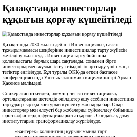
Қазақстанда инвесторлар
құқығын қорғау күшейтіледі
Қазақстанда 2030 жылға дейінгі Инвестициялық саясат
тұжырымдамасы шеңберінде инвестициялар тарту жүйесін
жетілдіру жалғасуда. Инвестиция тарту бойынша
қолданыстағы барлық шара сақталады, сонымен бірге
инвесторлармен жұмыс істеу тиімділігін арттыру үшін жаңа
тетіктер енгізілуде. Бұл туралы ОКҚ-да өткен баспасөз
конференциясында Ұлттық экономика вице-министрі Арман
Қасенов мәлімдеді.
Спикер атап өткендей, әлемнің негізгі инвестициялық
орталықтарында шетелдік өкілдіктер ашу есебінен инвестиция
тартудың сыртқы контурын күшейту жоспарда бар. Олар
инвесторлар мен әлеуеті бар жобаларды сүйемелдеу бойынша
фронт-офистердің функцияларын атқарады. Сондай-ақ даму
институттарын трансформациялау жүргізілуде.
«Бәйтерек» холдингінің құрылымында төрт
салалық инвестициялық дирекцияны қамтитын