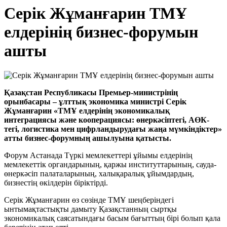
Серік Жұманғарин ТМҰ
елдерінің бизнес-форумын
ашты
Қазақстан Республикасы Премьер-министрінің
орынбасары – ұлттық экономика министрі Серік
Жұманғарин «ТМҰ елдерінің экономикалық
интеграциясы және кооперациясы: өнеркәсіптегі, АӨК-
тегі, логистика мен цифрландырудағы жаңа мүмкіндіктер»
атты бизнес-форумның ашылуына қатысты.
Форум Астанада Түркі мемлекеттері ұйымы елдерінің
мемлекеттік органдарының, қаржы институттарының, сауда-
өнеркәсіп палаталарының, халықаралық ұйымдардың,
бизнестің өкілдерін біріктірді.
Серік Жұманғарин өз сөзінде ТМҰ шеңберіндегі
ынтымақтастықты дамыту Қазақстанның сыртқы
экономикалық саясатындағы басым бағыттың бірі болып қала