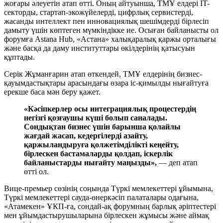
жоғары әлеуетін атап өтті. Оның айтуынша, ТМҰ елдері IT-
секторды, стартап-экожүйелерді, цифрлық сервистерді,
жасанды интеллект пен инновациялық шешімдерді бірлесіп
дамыту үшін көптеген мүмкіндікке ие. Осыған байланысты ол
форумға Astana Hub, «Астана» халықаралық қаржы орталығы
және басқа да даму институттары өкілдерінің қатысуын
құптады.
Серік Жұманғарин атап өткендей, ТМҰ елдерінің бизнес-
қауымдастықтары арасындағы өзара іс-қимылды нығайтуға
ерекше баса мән беру қажет.
«Кәсіпкерлер осы интеграциялық процестердің
негізгі қозғаушы күші болып саналады.
Сондықтан бизнес үшін барынша қолайлы
жағдай жасап, кедергілерді азайту,
қаржыландыруға қолжетімділікті кеңейту,
бірлескен бастамаларды қолдап, іскерлік
байланыстарды нығайту маңызды»,
— деп атап
өтті ол.
Вице-премьер сөзінің соңында Түркі мемлекеттері ұйымына,
Түркі мемлекеттері сауда-өнеркәсіп палаталары одағына,
«Атамекен» ҰКП-ға, сондай-ақ форумның барлық әріптестері
мен ұйымдастырушыларына бірлескен жұмысы және аймақ