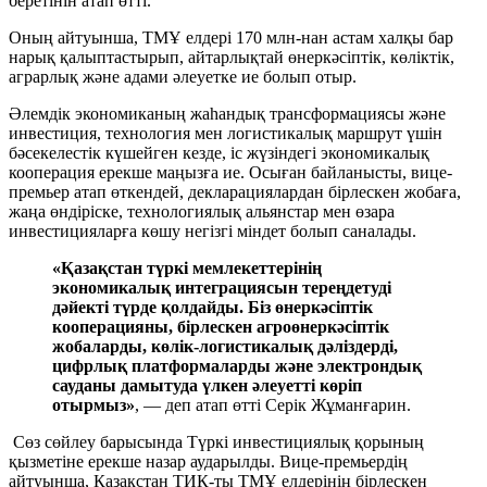
беретінін атап өтті.
Оның айтуынша, ТМҰ елдері 170 млн-нан астам халқы бар
нарық қалыптастырып, айтарлықтай өнеркәсіптік, көліктік,
аграрлық және адами әлеуетке ие болып отыр.
Әлемдік экономиканың жаһандық трансформациясы және
инвестиция, технология мен логистикалық маршрут үшін
бәсекелестік күшейген кезде, іс жүзіндегі экономикалық
кооперация ерекше маңызға ие. Осыған байланысты, вице-
премьер атап өткендей, декларациялардан бірлескен жобаға,
жаңа өндіріске, технологиялық альянстар мен өзара
инвестицияларға көшу негізгі міндет болып саналады.
«Қазақстан түркі мемлекеттерінің
экономикалық интеграциясын тереңдетуді
дәйекті түрде қолдайды. Біз өнеркәсіптік
кооперацияны, бірлескен агроөнеркәсіптік
жобаларды, көлік-логистикалық дәліздерді,
цифрлық платформаларды және электрондық
сауданы дамытуда үлкен әлеуетті көріп
отырмыз»
, — деп атап өтті Серік Жұманғарин.
Сөз сөйлеу барысында Түркі инвестициялық қорының
қызметіне ерекше назар аударылды. Вице-премьердің
айтуынша, Қазақстан ТИҚ-ты ТМҰ елдерінің бірлескен