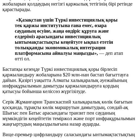
жобаларын қолдаудың негізгі қаржылық тетігінің бірі ретінде
қарастырады.
«Қазақстан үшін Түркі инвестициялық қоры
тек қаржы институтына ғана емес, өзара
сауданың өсуіне, жаңа өндіріс құруға және
елдеріміз арасындағы инвестициялық
ынтымақтастықты кеңейтуге ықпал ететін
толыққанды экономикалық интеграция
платформасына айналуы маңызды»,
— деп атап
өтті ол.
Бастапқы кезеңде Түркі инвестициялық қоры бірлесіп
қаржыландыру жобаларына $20 млн-нан бастап бағыттауға
дайын. Қазіргі уақытта Алматы халықаралық әуежайының
инфрақұрылымын дамытуды қаржыландыруға қордың
қатысуы бойынша келіссөз жүргізілуде.
Серік Жұманғарин Транскаспий халықаралық көлік бағытын
қосқанда, тұрақты көлік маршрутын дамытудың, сондай-ақ
Шығыс пен Батыс арасындағы транзит пен сауданың
мүмкіндігін кеңейтетін теміржол және порт инфрақұрылымын
жаңғыртудың маңыздылығына назар аударды.
Вице-премьер цифрландыру саласындағы ынтымақтастықтың