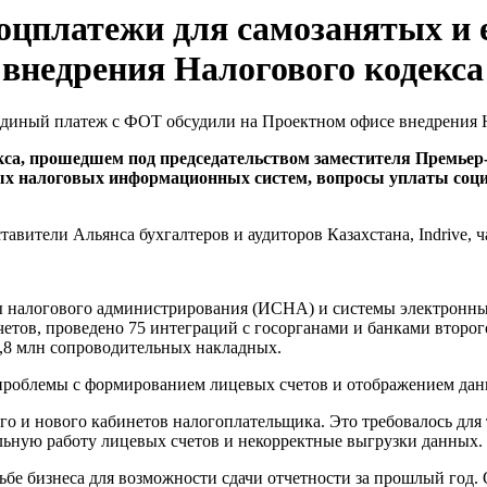
оцплатежи для самозанятых и
 внедрения Налогового кодекса
екса, прошедшем под председательством заместителя Премье
ых налоговых информационных систем, вопросы уплаты соци
авители Альянса бухгалтеров и аудиторов Казахстана, Indrive, 
ы налогового администрирования (ИСНА) и системы электронны
четов, проведено 75 интеграций с госорганами и банками второ
5,8 млн сопроводительных накладных.
а проблемы с формированием лицевых счетов и отображением дан
ого и нового кабинетов налогоплательщика. Это требовалось дл
льную работу лицевых счетов и некорректные выгрузки данных.
сьбе бизнеса для возможности сдачи отчетности за прошлый год