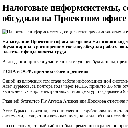
Налоговые информсистемы, с
обсудили на Проектном офисе
На заседании Проектного офиса внедрения Налогового код
Жумангарина в расширенном составе, обсудили работу нов
платежа с фонда оплаты труда.
В заседании приняли участие практикующие бухгалтеры, предст
ИСНА и ЭСФ: причины сбоев и решения
Одной из ключевых тем стала работа информационной систем
Асет Турысов, за полтора года через ИСНА принято 3,6 млн от
выписано 1,7 млрд электронных счетов-фактур и оформлено 9
Главный бухгалтер Fly Arystan Александра Дорохова отметил
Асет Турысов пояснил, что они связаны с дублированием стар
системами, в следствии которых поступали жалобы на нестаби
По его словам, старый кабинет был временно сохранен по про