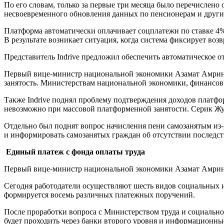
По его словам, только за первые три месяца было перечислено
несвоевременного обновления данных по пенсионерам и другим
Платформа автоматически оплачивает соцплатежи по ставке 4%
В результате возникает ситуация, когда система фиксирует воз
Представитель Indrive предложил обеспечить автоматическое от
Первый вице-министр национальной экономики Азамат Амрин от
занятость. Министерствам национальной экономики, финансов 
Также Indrive поднял проблему подтверждения доходов платфо
невозможно при массовой платформенной занятости. Серик Ж
Отдельно был поднят вопрос начисления пени самозанятым из-
и информировать самозанятых граждан об отсутствии последств
Единый платеж с фонда оплаты труда
Первый вице-министр национальной экономики Азамат Амрин 
Сегодня работодатели осуществляют шесть видов социальных 
формируется восемь различных платежных поручений.
После проработки вопроса с Министерством труда и социально
будет проходить через банки второго уровня и информационн