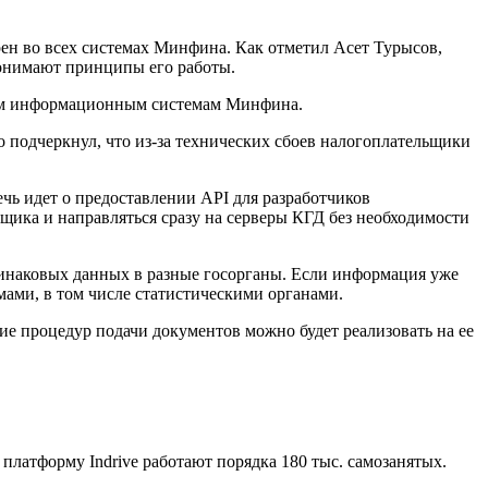
рен во всех системах Минфина. Как отметил Асет Турысов,
понимают принципы его работы.
всем информационным системам Минфина.
подчеркнул, что из-за технических сбоев налогоплательщики
чь идет о предоставлении API для разработчиков
щика и направляться сразу на серверы КГД без необходимости
динаковых данных в разные госорганы. Если информация уже
ами, в том числе статистическими органами.
ние процедур подачи документов можно будет реализовать на ее
платформу Indrive работают порядка 180 тыс. самозанятых.