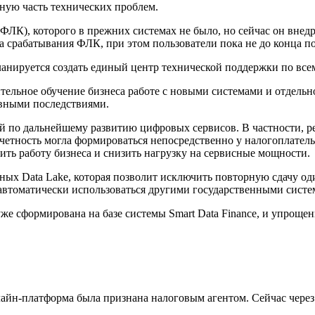
ьную часть технических проблем.
ФЛК), которого в прежних системах не было, но сейчас он внед
а срабатывания ФЛК, при этом пользователи пока не до конца 
планируется создать единый центр технической поддержки по 
ьное обучение бизнеса работе с новыми системами и отдельно 
ивными последствиями.
 по дальнейшему развитию цифровых сервисов. В частности, ре
четность могла формироваться непосредственно у налогоплатель
ить работу бизнеса и снизить нагрузку на сервисные мощности.
ных Data Lake, которая позволит исключить повторную сдачу о
автоматически использоваться другими государственными систем
уже сформирована на базе системы Smart Data Finance, и упроще
лайн-платформа была признана налоговым агентом. Сейчас через 