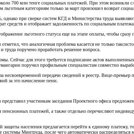
 около 700 млн тенге социальных платежей. При этом возникли 
 льготным категориям только за март произошел возврат социа
, однако при сверке систем КГД и Министерства труда выявляю
врат средств и отображает задолженность по социальным платежа
ображение льготного статуса еще на этапе оплаты, чтобы сразу 
метил, что аналогичная проблема касается не только таксисто
и труда поручено проработать решение вопроса.
рмы. Сейчас для этого требуется подписание актов выполненны
умангарин поручил профильным специалистам совместно вырабо
за несвоевременной передачи сведений в реестр. Вице-премьер 
ий за это начисление пени.
представил участникам заседания Проектного офиса предложен
и пенсионных платежей, а также отдельно перечисляют индивид
й защиты населения предлагается перейти к единому платежу, 
ые системы Минтруда, после чего автоматически распределять