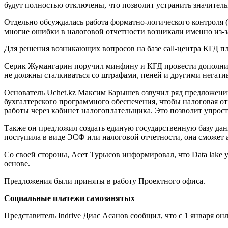
будут полностью отключены, что позволит устранить значител
Отдельно обсуждалась работа форматно-логического контроля (
многие ошибки в налоговой отчетности возникали именно из-з
Для решения возникающих вопросов на базе call-центра КГД 
Серик Жумангарин поручил минфину и КГД провести дополнител
не должны сталкиваться со штрафами, пеней и другими негат
Основатель Uchet.kz Максим Барышев озвучил ряд предложений
бухгалтерского программного обеспечения, чтобы налоговая от
работы через кабинет налогоплательщика. Это позволит упрост
Также он предложил создать единую государственную базу дан
поступила в виде ЭСФ или налоговой отчетности, она сможет 
Со своей стороны, Асет Турысов информировал, что Data lake 
основе.
Предложения были приняты в работу Проектного офиса.
Социальные платежи самозанятых
Представитель Indrive Диас Асанов сообщил, что с 1 января он