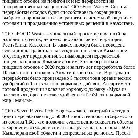
пищевых отходов на полигонах и их переработки на
производственных мощностях ТОО «Food Waste». Система
переработки отходов будет способствовать сокращению
выбросов парниковых газов, развитию системы обращения с
отходами и продвижению устойчивых решений в Казахстане.
ТОО «FOOD Waste» - уникальный проект, основанный на
наличии патентов, не имеющих аналогов на территории
Республики Казахстан. В рамках проекта была проведена
селекционная работа, и на сегодняшний день в Казахстане
отсутствуют предприятия, занимающиеся переработкой
пищевых отходов. Компания занимается переработкой
пищевых отходов с 2020 года и за пять лет переработала более
10 тысяч тонн отходов в Алматинской области. В результате
переработки было произведено 3 тысячи тонн органических
удобрений и 1 тысяча тонн кормовых добавок. Ассортимент
готовой продукции включает кормовую добавку «Мука из
насекомых», органическое удобрение «EcoZher» и кормовой
жир «Майлы».
ТОО «Seven Rivers Technologies» - завод, который ежегодно
будет перерабатывать до 50 000 тонн стеклобоя, отбираемого
из состава ТБО, что позволит существенно сократить объемы
захоронения отходов и снизить нагрузку на полигоны ТБО в
Кызылординской области и сопредельных регионах. Проект