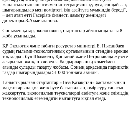
жаңартылатын энергиямен интеграцияны құруға, сондай - ақ
шығарындылар мен көміртегі ізін азайтуға мүмкіндік береді",
– деп атап өтті Faceplate бизнесті дамыту жөніндегі
директоры-З.Ахметжанова.
Сонымен қатар, экологиялық стартаптар аймағында тағы 8
жоба ұсынылды.
ҚР Экология және табиғи ресурстар министрі Е. Нысанбаев
судың ғылыми-технологиялық орталығының стендіне ерекше
тоқталды - бұл Шымкент, Қостанай және Петропавлда жүзеге
асырылып жатқан хлорелла балдырларының көмегімен
ағынды суларды тазарту жобасы. Соның арқасында парниктік
газдар шығарындылары 51 000 тоннаға азайды.
Таныстырылған стартаптар «Таза Қазақстан» бастамасының
мақсаттарына қол жеткізуге бағытталған, өмір сүру сапасын
жақсартуға, экологиялық тәуекелдерді азайтуға және еліміздің
технологиялық егемендігін нығайтуға ықпал етеді.