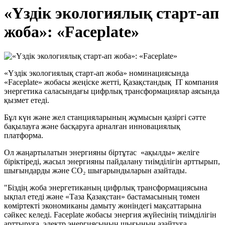
«Үздік экологиялық старт-ап
жоба»: «Faceplate»
«Үздік экологиялық старт-ап жоба» номинациясында
«Faceplate» жобасы жеңіске жетті, Қазақстандық IT компания
энергетика саласындағы цифрлық трансформациялар аясында
қызмет етеді.
Бұл күн және жел станцияларының жұмысын қазіргі сәтте
бақылауға және басқаруға арналған инновациялық
платформа.
Ол жаңартылатын энергияны біртұтас «ақылды» желіге
біріктіреді, жасыл энергияны пайдалану тиімділігін арттырып,
шығындарды және CO₂ шығарындыларын азайтады.
"Біздің жоба энергетиканың цифрлық трансформациясына
ықпал етеді және «Таза Қазақстан» бастамасының төмен
көміртекті экономиканы дамыту жөніндегі мақсаттарына
сәйкес келеді. Faceplate жобасы энергия жүйесінің тиімділігін
арттыруға, электр энергиясының шығынын азайтуға,