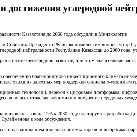
и достижения углеродной нейтр
 и Советник Президента РК по экономическим вопросам сэр Сум
глеродной нейтральности Республики Казахстан до 2060 года, ут
аны на низкоуглеродное развитие, при этом значительная часть
по обеспечению благоприятного инвестиционного климата низко
также оказания адресных мер поддержки социально-уязвимым г
ционных технологий, переход к цифровым платформам, цифрови
ссов во всех отраслях экономики и внедрение передовых между
арниковых газов на 15% к 2030 году планируется разработка Д
З.Сулейменова в ходе обсуждения.
бы c опустыниванием земель и системы торговли выбросами пар