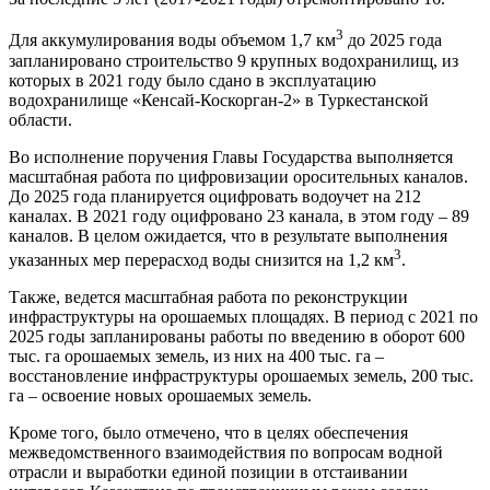
3
Для аккумулирования воды объемом 1,7 км
до 2025 года
запланировано строительство 9 крупных водохранилищ, из
которых в 2021 году было сдано в эксплуатацию
водохранилище «Кенсай-Коскорган-2» в Туркестанской
области.
Во исполнение поручения Главы Государства выполняется
масштабная работа по цифровизации оросительных каналов.
До 2025 года планируется оцифровать водоучет на 212
каналах. В 2021 году оцифровано 23 канала, в этом году – 89
каналов. В целом ожидается, что в результате выполнения
3
указанных мер перерасход воды снизится на 1,2 км
.
Также, ведется масштабная работа по реконструкции
инфраструктуры на орошаемых площадях. В период с 2021 по
2025 годы запланированы работы по введению в оборот 600
тыс. га орошаемых земель, из них на 400 тыс. га –
восстановление инфраструктуры орошаемых земель, 200 тыс.
га – освоение новых орошаемых земель.
Кроме того, было отмечено, что в целях обеспечения
межведомственного взаимодействия по вопросам водной
отрасли и выработки единой позиции в отстаивании