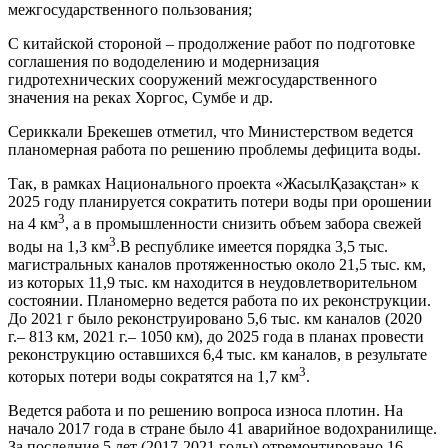
межгосударственного пользования;
C китайской стороной – продолжение работ по подготовке
соглашения по вододелению и модернизация
гидротехнических сооружений межгосударственного
значения на реках Хоргос, Сумбе и др.
Сериккали Брекешев отметил, что Министерством ведется
планомерная работа по решению проблемы дефицита воды.
Так, в рамках Национального проекта «ЖасылҚазақстан» к
2025 году планируется сократить потери воды при орошении
3
на 4 км
, а в промышленности снизить объем забора свежей
3
воды на 1,3 км
.В республике имеется порядка 3,5 тыс.
магистральных каналов протяженностью около 21,5 тыс. км,
из которых 11,9 тыс. км находится в неудовлетворительном
состоянии. Планомерно ведется работа по их реконструкции.
До 2021 г было реконструировано 5,6 тыс. км каналов (2020
г.– 813 км, 2021 г.– 1050 км), до 2025 года в планах провести
реконструкцию оставшихся 6,4 тыс. км каналов, в результате
3
которых потери воды сократятся на 1,7 км
.
Ведется работа и по решению вопроса износа плотин. На
начало 2017 года в стране было 41 аварийное водохранилище.
За последние 5 лет (2017-2021 годы) отремонтировано 16.