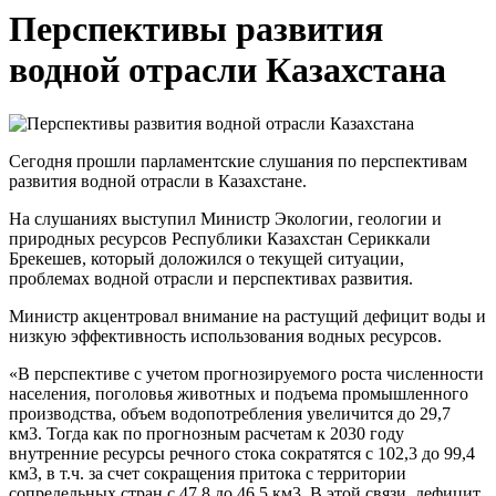
Перспективы развития
водной отрасли Казахстана
Сегодня прошли парламентские слушания по перспективам
развития водной отрасли в Казахстане.
На слушаниях выступил Министр Экологии, геологии и
природных ресурсов Республики Казахстан Сериккали
Брекешев, который доложился о текущей ситуации,
проблемах водной отрасли и перспективах развития.
Министр акцентровал внимание на растущий дефицит воды и
низкую эффективность использования водных ресурсов.
«В перспективе с учетом прогнозируемого роста численности
населения, поголовья животных и подъема промышленного
производства, объем водопотребления увеличится до 29,7
км3. Тогда как по прогнозным расчетам к 2030 году
внутренние ресурсы речного стока сократятся с 102,3 до 99,4
км3, в т.ч. за счет сокращения притока с территории
сопредельных стран с 47,8 до 46,5 км3. В этой связи, дефицит