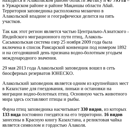
находятся в Алакольском районе области Жетысу и
47 795 га
–
в Уржарском районе и районе Мақаншы области Абай.
Территория заповедника расположена мозаично в
Алакольской впадине и географически делится на пять
участков.
Так как этот регион является частью Центрально-Азиатского -
Индийского миграционного пути птиц, Алаколь-
Сасыккольская система озер 25 ноября 2009 года была
включена в список Рамсарской конвенции под номером 1892
и на сегодняшний день признана водно-болотным угодьем
международного значения.
29 мая 2013 года Алакольский заповедник вошел в сеть
биосферных резерватов ЮНЕСКО.
Алакольский заповедник является одним из крупнейших мест
в Казахстане для гнездования, линьки и остановки на
миграции водно-болотных птиц. Основную часть животного
мира здесь составляют птицы и рыбы.
Фауна птиц заповедника насчитывает
330 видов
, из которых
133 вида
постоянно гнездятся на его территории.
16 видов
занесены в Красную книгу Казахстана, а реликтовая чайка
является символом и гордостью Алаколя.