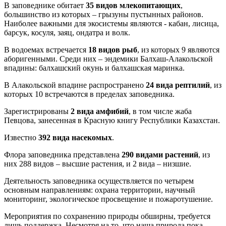
В заповеднике обитает
35 видов млекопитающих
,
большинство из которых – грызуны пустынных районов.
Наиболее важными для экосистемы являются - кабан, лисица,
барсук, косуля, заяц, ондатра и волк.
В водоемах встречается
18 видов рыб
, из которых 9 являются
аборигенными. Среди них – эндемики Балхаш-Алакольской
впадины: балхашский окунь и балхашская маринка.
В Алакольской впадине распространено
24 вида рептилий
, из
которых 10 встречаются в пределах заповедника.
Зарегистрированы
2 вида амфибий
, в том числе жаба
Певцова, занесенная в Красную книгу Республики Казахстан.
Известно
392 вида насекомых
.
Флора заповедника представлена
290 видами растений
, из
них 288 видов – высшие растения, и 2 вида – низшие.
Деятельность заповедника осуществляется по четырем
основным направлениям: охрана территории, научный
мониторинг, экологическое просвещение и пожаротушение.
Мероприятия по сохранению природы обширны, требуется
лишь поддержка. Несмотря на то, что наша природа пока