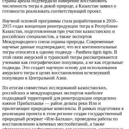
страны ареала подтвердили намерение восстановить
численность тигра в дикой природе, а Казахстан заявил о
готовности реализовать соответствующий проект.
Научной основой программы стала разработанная в 2010–
2015 годах концепция реинтродукции тигра в Республике
Казахстан, подготовленная при участии казахстанских и
российских специалистов, а также экспертов
Международного союза охраны природы. Современные
научные данные подтверждают, что все континентальные
тигры относятся к одному подвиду - Panthera tigris tigris. В
этой связи амурский и туранский тигры рассматриваются
учеными как географические популяции, а не как отдельные
подвиды. Это создает научную основу для использования
амурского тигра в целях восстановления исчезнувшей
популяции в Центральной Азии.
По итогам совместных исследований казахстанских,
российских и международных экспертов наиболее
подходящей территорией для реинтродукции определено
южное Прибалхашье — район дельты реки Или и
прилегающие природные комплексы. В рамках подготовки к
реализации проекта в этом регионе создан государственный
природный резерват «Иле-Балхаш», проведены работы по
восстановлению ключевых местообитаний, а также