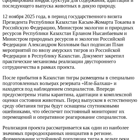
сформирована инфраструктура для содержания, адаптации и
последующего выпуска животных в дикую природу.
12 ноября 2025 года, в период государственного визита
Президента Республики Казахстан Касым-Жомарта Токаева в
Российскую Федерацию, Министром экологии и природных
ресурсов Республики Казахстан Ерланом Нысанбаевым и
Министром природных ресурсов и экологии Российской
Федерации Александром Козловым был подписан План
мероприятий по ввозу амурских тигров из Российской
Федерации в Республику Казахстан. Документ закрепил
практические механизмы реализации двустороннего
сотрудничества в рамках проекта.
После прибытия в Казахстан тигры размещены в специально
подготовленных вольерах резервата «Иле-Балхаш» и
находятся под наблюдением специалистов. Впереди
предусмотрены этапы карантина, адаптации и комплексной
оценки состояния животных. Перед выпуском в естественную
среду обитания тигры будут оснащены спутниковыми
ошейниками, что обеспечит постоянный мониторинг их
перемещений и оперативное реагирование специалистов.
Реализация проекта рассматривается как один из наиболее
значимых природоохранных инициатив в регионе.
Формирование устойчивой популяции тигра в дельте реки