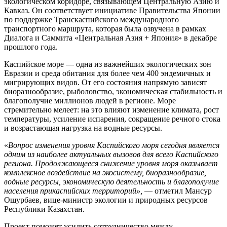
экологическом коридоре, связывающем Центральную Азию и
Кавказ. Он соответствует инициативе Правительства Японии
по поддержке Транскаспийского международного
транспортного маршрута, которая была озвучена в рамках
Диалога и Саммита «Центральная Азия + Япония» в декабре
прошлого года.
Каспийское море — одна из важнейших экологических зон
Евразии и среда обитания для более чем 400 эндемичных и
мигрирующих видов. От его состояния напрямую зависят
биоразнообразие, рыболовство, экономическая стабильность и
благополучие миллионов людей в регионе. Море
стремительно мелеет: на это влияют изменение климата, рост
температуры, усиление испарения, сокращение речного стока
и возрастающая нагрузка на водные ресурсы.
«
Вопрос изменения уровня Каспийского моря сегодня является
одним из наиболее актуальных вызовов для всего Каспийского
региона. Продолжающееся снижение уровня моря оказывает
комплексное воздействие на экосистему, биоразнообразие,
водные ресурсы, экономическую деятельность и благополучие
населения прикаспийских территорий»,
— отметил Мансур
Ошурбаев, вице-министр экологии и природных ресурсов
Республики Казахстан.
Проект поможет усилить сотрудничество между