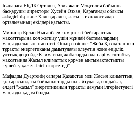
Іс-шараға ЕҚДБ Орталық Азия және Моңғолия бойынша
басқарушы директоры Хусейн Өзхан, Қарағанды облысы
әкімдігінің және Халықаралық жасыл технологиялар
орталығының өкілдері қатысты.
Министр Ерлан Нысанбаев көміртекті бейтараптық
мақсаттарына қол жеткізу үшін мұндай бастамалардың
маңыздылығын атап өтті. Оның сөзінше: “Жоба Қазақстанның
тұрақты энергетиканы дамытудағы әлеуетін және өңірлік,
ұлттық деңгейде Климаттық жобаларды одан әрі масштабтау
мақсатында Жасыл климаттық қормен ынтымақтастықты
күшейту қажеттілігін көрсетеді".
Мафалды Дуартенің сапары Қазақстан мен Жасыл климаттық
қор арасындағы байланыстарды нығайтудағы, сондай-ақ
елдегі "жасыл" энергетиканың тұрақты дамуын ілгерілетудегі
маңызды қадам болды.