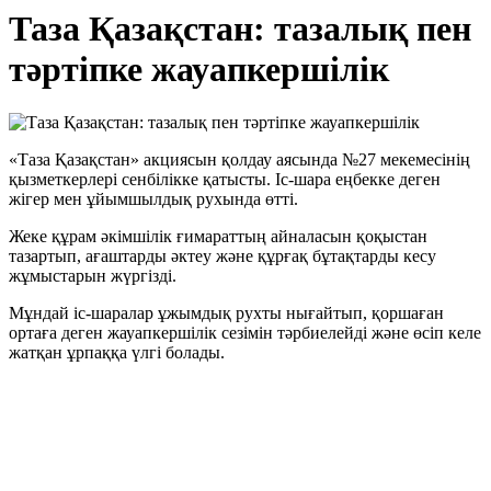
Таза Қазақстан: тазалық пен
тәртіпке жауапкершілік
«Таза Қазақстан» акциясын қолдау аясында №27 мекемесінің
қызметкерлері сенбілікке қатысты. Іс-шара еңбекке деген
жігер мен ұйымшылдық рухында өтті.
Жеке құрам әкімшілік ғимараттың айналасын қоқыстан
тазартып, ағаштарды әктеу және құрғақ бұтақтарды кесу
жұмыстарын жүргізді.
Мұндай іс-шаралар ұжымдық рухты нығайтып, қоршаған
ортаға деген жауапкершілік сезімін тәрбиелейді және өсіп келе
жатқан ұрпаққа үлгі болады.