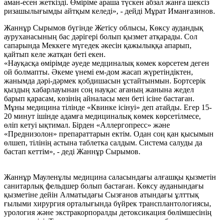
аман-есен жеткізді. Өміріме араша түскен абзал жанға шексіз
ризашылығымды айтқым келеді», - дейді Мұрат Иманғазинов.
Жаннұр Сырымов бүгінде Жетісу облысы, Көксу аудандық
ауруханасының бас дәрігері болып қызмет атқарады. Сол
сапарында Меккеге мүгедек әкесін қажылыққа апарып,
қайтып келе жатқан беті екен.
«Науқасқа өмірімде әуеде медциналық көмек көрсетем деген
ой болмапты. Әкеме үнемі ем-дом жасап жүретіндіктен,
жанымда дәрі-дәрмек қобдишасын ұстайтынмын. Бортсерік
қыздың хабарлауынан соң науқас ағаның жанына жедел
барып қарасам, көзінің айналасы мен беті ісіне бастаған.
Мұны медицина тілінде «Квинке ісінуі» деп атайды. Егер 15-
20 минут ішінде адамға медициналық көмек көрсетілмесе,
өліп кетуі ықтимал. Бірден «Аллергопресс» және
«Преднизолон» препараттарын ектім. Одан соң қан қысымын
өлшеп, тілінің астына таблетка салдым. Система салуды да
бастап кеттім», - деді Жаннұр Сырымов.
Жаннұр Мауленұлы медицина саласындағы алғашқы қызметін
санитарлық фельдшер болып бастаған. Көксу ауданындағы
қызметіне дейін Алматыдағы Сызғанов атындағы ұлттық
ғылыми хирургия орталығында бүйрек трансплантологиясы,
урология және экстракорпоралды детоксикация бөлімшесінің