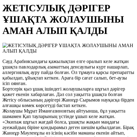
ЖЕТІСУЛЫҚ ДӘРІГЕР
ҰШАҚТА ЖОЛАУШЫНЫ
АМАН АЛЫП ҚАЛДЫ
Сауд Арабиясындағы қажылықтан елге оралып келе жатқан
ұшақта павлодарлық азаматтың денсаулығы күрт нашарлап,
аллергиялық ауру пайда болған. Ол тұмауға қарсы препаратты
қабылдап, ұйықтап кеткен. Араға бір сағат салып, бет-аузы
ісіп оянған.
Бортсерік қыз ұшақ ішіндегі жолаушыларға шұғыл дәрігер
қажет екенін хабарлаған. Дәл сол уақытта ұшақта болған
Жетісу облысының дәрігері Жаннұр Сырымов науқасқа бірден
алғашқы көмек көрсетуді бастап кеткен.
Жолаушы Мұрат Иманғазиновтың айтуынша, бұл уақытта
шамамен Қап тауларының үстінде ұшып келе жатқан.
«Экипаж шұғыл жағдай болса, ұшақты жақын маңдағы
әуежайдың біріне қондырамыз деген шешім қабылдаған. Бірақ
Жаннұр Мәуленұлы өз ісінің кәсіби маманы екенін айтып,