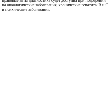
правовые акты диагностика будет доступна при подозрении
на онкологические заболевания, хронические гепатиты В и С
и психические заболевания.