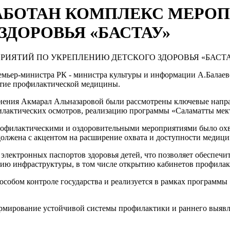
РАБОТАН КОМПЛЕКС МЕРО
ДОРОВЬЯ «БАСТАУ»
мьер-министра РК - министра культуры и информации А.Балаево
итие профилактической медицины.
анения Акмарал Альназаровой были рассмотрены ключевые напра
актических осмотров, реализацию программы «Саламатты мекте
профилактическими и оздоровительными мероприятиями было охв
одолжена с акцентом на расширение охвата и доступности медиц
лектронных паспортов здоровья детей, что позволяет обеспечи
тию инфраструктуры, в том числе открытию кабинетов профилак
а особом контроле государства и реализуется в рамках програм
ормирование устойчивой системы профилактики и раннего выявл