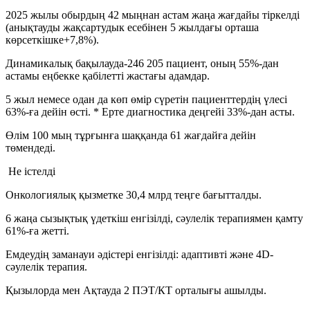
2025 жылы обырдың 42 мыңнан астам жаңа жағдайы тіркелді
(анықтауды жақсартудык есебінен 5 жылдағы орташа
көрсеткішке+7,8%).
Динамикалық бақылауда-246 205 пациент, оның 55%-дан
астамы еңбекке қабілетті жастағы адамдар.
5 жыл немесе одан да көп өмір сүретін пациенттердің үлесі
63%-ға дейін өсті. * Ерте диагностика деңгейі 33%-дан асты.
Өлім 100 мың тұрғынға шаққанда 61 жағдайға дейін
төмендеді.
Не істелді
Онкологиялық қызметке 30,4 млрд теңге бағытталды.
6 жаңа сызықтық үдеткіш енгізілді, сәулелік терапиямен қамту
61%-ға жетті.
Емдеудің заманауи әдістері енгізілді: адаптивті және 4D-
сәулелік терапия.
Қызылорда мен Ақтауда 2 ПЭТ/КТ орталығы ашылды.