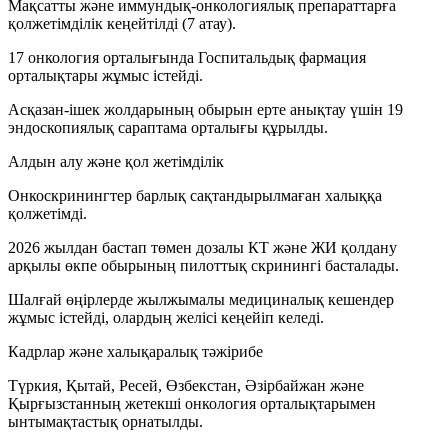
Мақсатты және иммундық-онкологиялық препараттарға
қолжетімділік кеңейтілді (7 атау).
17 онкология орталығында Госпитальдық фармация
орталықтары жұмыс істейді.
Асқазан-ішек жолдарының обырын ерте анықтау үшін 19
эндоскопиялық сараптама орталығы құрылды.
Алдын алу және қол жетімділік
Онкоскринингтер барлық сақтандырылмаған халыққа
қолжетімді.
2026 жылдан бастап төмен дозалы КТ және ЖИ қолдану
арқылы өкпе обырының пилоттық скринингі басталады.
Шалғай өңірлерде жылжымалы медициналық кешендер
жұмыс істейді, олардың желісі кеңейіп келеді.
Кадрлар және халықаралық тәжірибе
Түркия, Қытай, Ресей, Өзбекстан, Әзірбайжан және
Қырғызстанның жетекші онкология орталықтарымен
ынтымақтастық орнатылды.