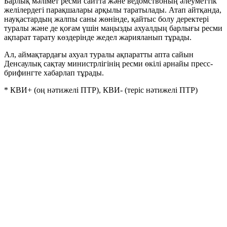
Барлық мәлімет ресми сайтта және ведомствоның әлеуметтік
желілердегі парақшалары арқылы таратылады. Атап айтқанда,
науқастардың жалпы саны жөнінде, қайтыс болу деректері
туралы және де қоғам үшін маңызды ахуалдың барлығы ресми
ақпарат тарату көздерінде жедел жарияланып тұрады.
Ал, аймақтардағы ахуал туралы ақпаратты апта сайын
Денсаулық сақтау министрлігінің ресми өкілі арнайы пресс-
брифингте хабарлап тұрады.
* КВИ+ (оң нәтижелі ПТР), КВИ- (теріс нәтижелі ПТР)