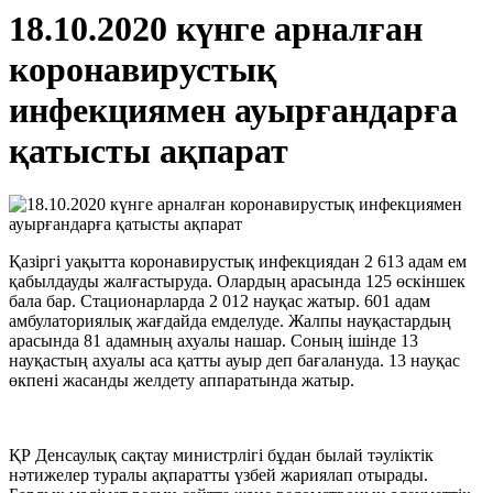
18.10.2020 күнге арналған
коронавирустық
инфекциямен ауырғандарға
қатысты ақпарат
Қазіргі уақытта коронавирустық инфекциядан 2 613 адам ем
қабылдауды жалғастыруда. Олардың арасында 125 өскіншек
бала бар. Стационарларда 2 012 науқас жатыр. 601 адам
амбулаториялық жағдайда емделуде. Жалпы науқастардың
арасында 81 адамның ахуалы нашар. Соның ішінде 13
науқастың ахуалы аса қатты ауыр деп бағалануда. 13 науқас
өкпені жасанды желдету аппаратында жатыр.
ҚР Денсаулық сақтау министрлігі бұдан былай тәуліктік
нәтижелер туралы ақпаратты үзбей жариялап отырады.