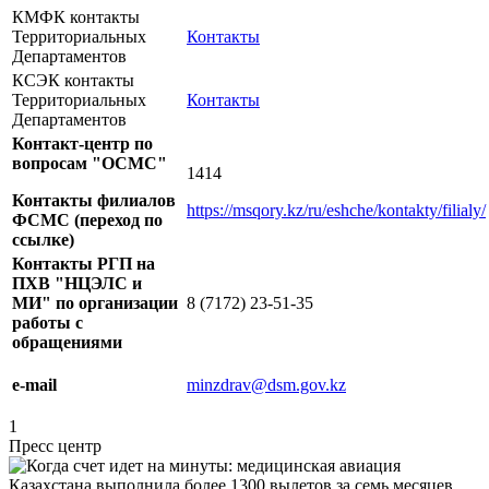
КМФК контакты
Территориальных
Контакты
Департаментов
КСЭК контакты
Территориальных
Контакты
Департаментов
Контакт-центр по
вопросам "ОСМС"
1414
Контакты филиалов
https://msqory.kz/ru/eshche/kontakty/filialy/
ФСМС (переход по
ссылке)
Контакты РГП на
ПХВ "НЦЭЛС и
МИ" по организации
8 (7172) 23-51-35
работы с
обращениями
e-mail
minzdrav@dsm.gov.kz
1
Пресс центр