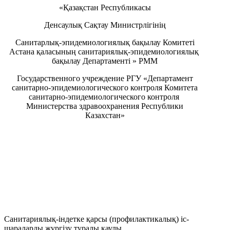
«Қазақстан Республикасы
Денсаулық Сақтау Министрлігінің
Санитарлық-эпидемиологиялық бақылау Комитеті
Астана қаласының санитариялық-эпидемиологиялық
бақылау Департаменті » РММ
Государственного учреждение РГУ «Департамент
санитарно-эпидемиологического контроля Комитета
санитарно-эпидемиологического контроля
Министерства здравоохранения Республики
Казахстан»
Санитариялық-індетке қарсы (профилактикалық) іс-
шараларды жүргізу туралы қаулы