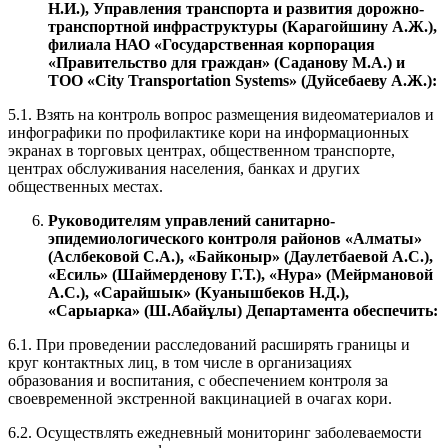
Н.И.), Управления транспорта и развития дорожно-
транспортной инфраструктуры (Карагойшину А.Ж.),
филиала НАО «Государственная корпорация
«Правительство для граждан» (Саданову М.А.) и
ТОО «City Transportation Systems» (Дуйсебаеву А.Ж.):
5.1. Взять на контроль вопрос размещения видеоматериалов и
инфографики по профилактике кори на информационных
экранах в торговых центрах, общественном транспорте,
центрах обслуживания населения, банках и других
общественных местах.
Руководителям управлений санитарно-
эпидемиологического контроля районов «Алматы»
(Аслбековой С.А.), «Байконыр» (Даулетбаевой А.С.),
«Есиль» (Шаймерденову Г.Т.), «Нура» (Мейрмановой
А.С.), «Сарайшык» (Куанышбеков Н.Д.),
«Сарыарка» (Ш.Абай
ұлы
) Департамента обеспечить:
6.1. При проведении расследований расширять границы и
круг контактных лиц, в том числе в организациях
образования и воспитания, с обеспечением контроля за
своевременной экстренной вакцинацией в очагах кори.
6.2. Осуществлять ежедневный мониторинг заболеваемости