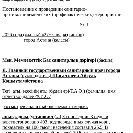
Постановление о проведении санитарно-
противоэпидемических (профилактических) мероприятий
№ 1
2026 года (жылғы) «27» января (қаңтар)
город Астана (қаласы)
Мен, Мемлекеттік Бас санитарлық дәрігері
(басшы)
Я, Главный государственный санитарный врач
города
Астаны
(руководитель)
Шагалтаева Айгуль
Кошмухамбетовна
Тегі, аты, әкесінің аты (бұдан әрі-Т.А.Ә.) (фамилия, имя,
отчество (далее-Ф.И.О.)
рассмотрев анализ заболеваемости корью:
анықтадым
(
установил (-а
)
За последние 3 недели
зарегистрировано 403 подтверждённых случая кори,
показатель на 100 тысяч населения составил 25,5. В
сравнении с предыдущей неделей 2026 года отмечается рост в