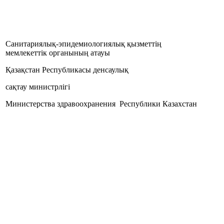
Санитариялық-эпидемиологиялық қызметтің
мемлекеттік органының атауы
Қазақстан Республикасы денсаулық
сақтау министрлігі
Министерства здравоохранения Республики Казахстан