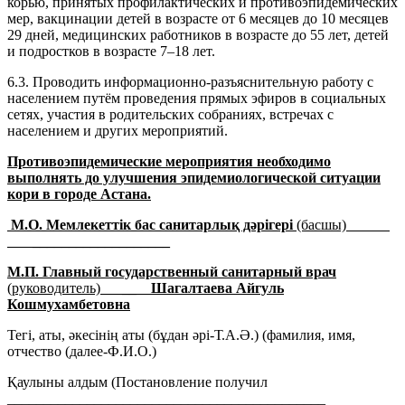
корью, принятых профилактических и противоэпидемических
мер, вакцинации детей в возрасте от 6 месяцев до 10 месяцев
29 дней, медицинских работников в возрасте до 55 лет, детей
и подростков в возрасте 7–18 лет.
6.3. Проводить информационно-разъяснительную работу с
населением путём проведения прямых эфиров в социальных
сетях, участия в родительских собраниях, встречах с
населением и других мероприятий.
Противоэпидемические мероприятия необходимо
выполнять до улучшения эпидемиологической ситуации
кори в городе Астана.
М.О. Мемлекеттік бас санитарлық дәрігері
(басшы)
___________________
М.П.
Главный государственный санитарный врач
(руководитель)
__
Шагалтаева Айгуль
Кошмухамбетовна
Тегі, аты, әкесінің аты (бұдан әрі-Т.А.Ә.) (фамилия, имя,
отчество (далее-Ф.И.О.)
Қаулыны алдым (Постановление получил
____________________________________________