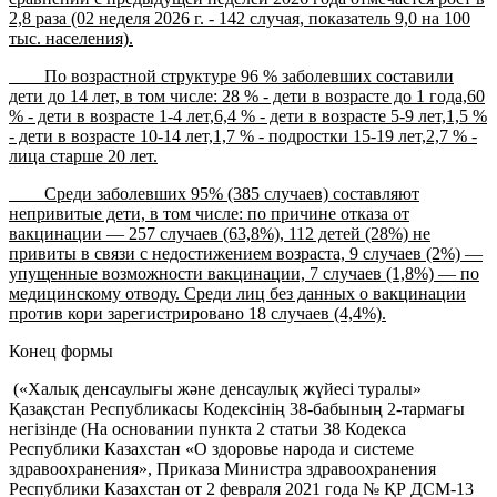
2,8 раза (02 неделя 2026 г.
-
142 случая, показатель 9,0 на 100
тыс. населения).
По возрастной структуре 96 % заболевших составили
дети до 14 лет, в том числе: 28 % - дети в возрасте до 1 года,60
% - дети в возрасте 1-4 лет,6,4 % - дети в возрасте 5-9 лет,1,5 %
- дети в возрасте 10-14 лет,1,7 % - подростки 15-19 лет,2,7 % -
лица старше 20 лет.
Среди заболевших 95% (385 случаев) составляют
непривитые дети, в том числе: по причине отказа от
вакцинации — 257 случаев (63,8%), 112 детей (28%) не
привиты в связи с недостижением возраста, 9 случаев (2%) —
упущенные возможности вакцинации, 7 случаев (1,8%) — по
медицинскому отводу. Среди лиц без данных о вакцинации
против кори зарегистрировано 18 случаев (4,4%).
Конец формы
(«Халық денсаулығы және денсаулық жүйесі туралы»
Қазақстан Республикасы Кодексінің 38-бабының 2-тармағы
негізінде (На основании пункта 2
статьи 38
Кодекса
Республики Казахстан «О здоровье народа и системе
здравоохранения», Приказа Министра здравоохранения
Республики Казахстан от 2 февраля 2021 года № ҚР ДСМ-13