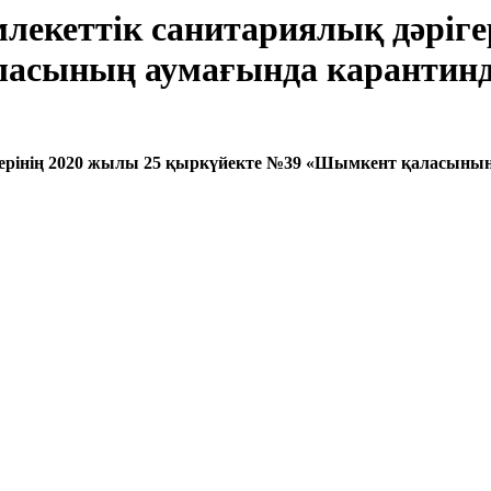
екеттік санитариялық дәрігер
асының аумағында карантинд
рінің 2020 жылы 25 қыркүйекте №39 «
Шымкент қаласының 