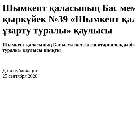
Шымкент қаласының Бас мемл
қыркүйек №39 «Шымкент қал
ұзарту туралы» қаулысы
Шымкент қаласының Бас мемлекеттік санитариялық дәріге
туралы
» қаулысы шықты
Дата публикации
25 сентября 2020