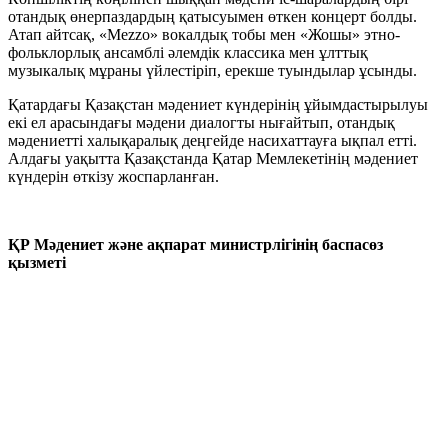
отандық өнерпаздардың қатысуымен өткен концерт болды.
Атап айтсақ, «Mezzo» вокалдық тобы мен «Жошы» этно-
фольклорлық ансамблі әлемдік классика мен ұлттық
музыкалық мұраны үйлестіріп, ерекше туындылар ұсынды.
Қатардағы Қазақстан мәдениет күндерінің ұйымдастырылуы
екі ел арасындағы мәдени диалогты нығайтып, отандық
мәдениетті халықаралық деңгейде насихаттауға ықпал етті.
Алдағы уақытта Қазақстанда Қатар Мемлекетінің мәдениет
күндерін өткізу жоспарланған.
ҚР Мәдениет және ақпарат министрлігінің баспасөз
қызметі