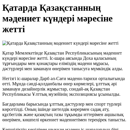
Қатарда Қазақстанның
мәдениет күндері мәресіне
жетті
Қатар Мемлекетінде Қазақстан Республикасының мәдениет
күндері мәресіне жетті. Іс-шара аясында Доха қаласының
тұрғындары мен қонақтары еліміздің мәдени мұрасы,
дәстүрлері мен заманауи өнерімен танысуға мүмкіндік алды.
Негізгі іс-шаралар Дарб әл-Сағи мәдени-тарихи орталығында
өтті. Мұнда сәнді-қолданбалы өнер көрмелері, ұлттық әрі
заманауи дизайнерлік жұмыстар, сондай-ақ Қазақстан
Республикасы Ұлттық музейінің экспозициясы ұсынылды.
Бағдарлама барысында ұлттық дәстүрлер мен спорт түрлері
көрсетілді. Оның ішінде шетелдік көрермен садақ ату,
құсбегілік және қазақтың тазы тұқымды иттерімен аңшылық
өнерімен, көшпелі өркениет мәдениетімен тереңірек танысты.
Көпшіліктің көңілінен шыққан мәдени іс-шаралардың бірі