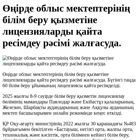
Өңірде облыс мектептерінің
білім беру қызметіне
лицензияларды қайта
ресімдеу рәсімі жалғасуда.
Өңірде облыс мектептерінің білім беру қызметіне
лицензияларды қайта ресімдеу рәсімі жалғасуда. Бүгінгі таңда
60 білім беру ұйымының лицензиясы қайта ресімделді.
2025 жылғы 8-9 сәуірде білім беру қызметін лицензиялау
бөлімінің мамандары Павлодар және Екібастұз қалаларының,
Железин, Шарбақты аудандарының және Аққулы ауданының
мектеп басшыларымен онлайн режимінде кеңес өткізді.
ҚР Оқу-ағарту министрінің 2022 жылғы 30 қарашадағы №483
бұйрығымен бекітілген «Бастауыш, негізгі орта, жалпы орта,
техникалық және кәсіптік, орта білімнен кейінгі білім беру,