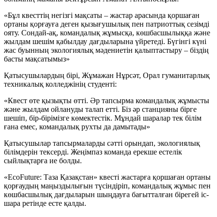
«Бұл квесттің негізгі мақсаты – жастар арасында қоршаған
ортаны қорғауға деген қызығушылық пен патриоттық сезімді
ояту. Сондай-ақ, командалық жұмысқа, көшбасшылыққа және
жылдам шешім қабылдау дағдыларына үйретеді. Бүгінгі күні
жас буынның экологиялық мәдениетін қалыптастыру – біздің
басты мақсатымыз»
Қатысушылардың бірі, Жұмажан Нұрсәт, Орал гуманитарлық
техникалық колледжінің студенті:
«Квест өте қызықты өтті. Әр тапсырма командалық жұмысты
және жылдам ойлануды талап етті. Біз әр станцияны бірге
шешіп, бір-бірімізге көмектестік. Мұндай шаралар тек білім
ғана емес, командалық рухты да дамытады»
Қатысушылар тапсырмаларды сәтті орындап, экологиялық
білімдерін тексерді. Жеңімпаз команда ерекше естелік
сыйлықтарға ие болды.
«EcoFuture: Таза Қазақстан» квесті жастарға қоршаған ортаны
қорғаудың маңыздылығын түсіндіріп, командалық жұмыс пен
көшбасшылық дағдыларын шыңдауға бағытталған бірегей іс-
шара ретінде есте қалды.