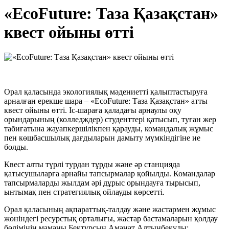
«EcoFuture: Таза Қазақстан»
квест ойыны өтті
Орал қаласында экологиялық мәдениетті қалыптастыруға
арналған ерекше шара – «EcoFuture: Таза Қазақстан» атты
квест ойыны өтті. Іс-шараға қаладағы арнаулы оқу
орындарының (колледждер) студенттері қатысып, туған жер
табиғатына жауапкершілікпен қарауды, командалық жұмыс
пен көшбасшылық дағдыларын дамыту мүмкіндігіне ие
болды.
Квест алты түрлі турдан тұрды және әр станцияда
қатысушыларға арнайы тапсырмалар қойылды. Командалар
тапсырмаларды жылдам әрі дұрыс орындауға тырысып,
ынтымақ пен стратегиялық ойлауды көрсетті.
Орал қаласының ақпараттық-талдау және жастармен жұмыс
жөніндегі ресурстық орталығы, жастар бастамаларын қолдау
бөлімінің маманы Бектұрсын Аманат Алтынбекұлы: