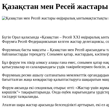
Қазақстан мен Ресей жаста
Бүгін Орал қаласында «Қазақстан – Ресей XXI өңіраралық ын
Форумға Ресей Федерациясынан келген жастар делегациясы, 
Форумның басты мақсаты – Қазақстан мен Ресей арасындағы тат
байланыстарды тереңдету. Сонымен қатар, жастардың, кәсіпкер
Бұл форум тек пікір алмасу алаңы ғана емес, сонымен қатар на
қатысушылар өз салаларындағы үздік тәжірибелермен бөлісіп, 
Форумның ресми ашылу салтанатына мемлекеттік органдардың өк
бағытталған жаңа көзқарастар қалыптастыруға шақыратын ма
Форум аясында екі секциялық отырыс өтті: «Жастар үшін жұм
көршілік”» тақырыптарында. Онда еңбек нарығындағы үрдістер,
тәсілдері талқыланды.
Аталған шара жастар арасында белсенділікті арттырып, екі ел 