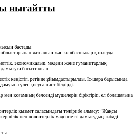
ты нығайтты
мысын бастады.
н облыстарынан жиналған жас көшбасшылар қатысуда.
уметтік, экономикалық, мәдени және гуманитарлық
 дамытуға бағытталған.
тестік кеңістігі ретінде ұйымдастырылды. Іс-шара барысында
амуына үлес қосуға ниет білдірді.
р мен қоғамның белсенді мүшелерін біріктіріп, ел болашағына
нтерлік қызмет саласындағы тәжірибе алмасу: “Жақсы
кершілік пен волонтерлік мәдениетті дамытудың тиімді
сты.