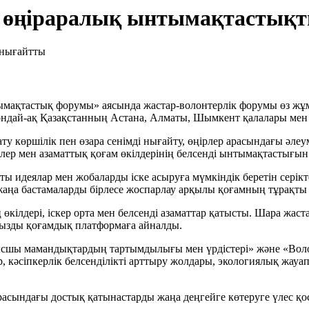
ры өңіраралық ынтымақтастық
тымақтастық форумы» аясында жастар-волонтерлік форумы өз жұ
сондай-ақ Қазақстанның Астана, Алматы, Шымкент қалалары ме
у көршілік пен өзара сенімді нығайту, өңірлер арасындағы әле
лер мен азаматтық қоғам өкілдерінің белсенді ынтымақтастығын
қты идеялар мен жобаларды іске асыруға мүмкіндік беретін серік
жаңа бастамаларды бірлесе жоспарлау арқылы қоғамның тұрақты д
ілдері, іскер орта мен белсенді азаматтар қатысты. Шара жаста
ңызды қоғамдық платформаға айналды.
ысшы мамандықтардың тартымдылығы мен үрдістері» және «Воло
 кәсіпкерлік белсенділікті арттыру жолдары, экологиялық жауап
арасындағы достық қатынастарды жаңа деңгейге көтеруге үлес қо