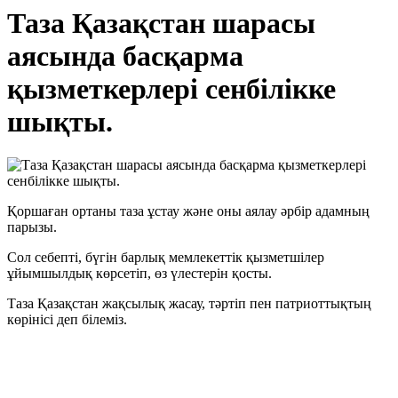
Таза Қазақстан шарасы
аясында басқарма
қызметкерлері сенбілікке
шықты.
Қоршаған ортаны таза ұстау және оны аялау әрбір адамның
парызы.
Сол себепті, бүгін барлық мемлекеттік қызметшілер
ұйымшылдық көрсетіп, өз үлестерін қосты.
Таза Қазақстан жақсылық жасау, тәртіп пен патриоттықтың
көрінісі деп білеміз.