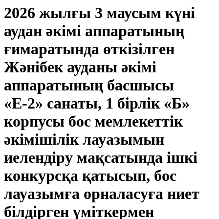
2026 жылғы 3 маусым күні
аудан әкімі аппаратының
ғимаратында өткізілген
Жәнібек ауданы әкімі
аппаратының басшысы
«Е-2» санаты, 1 бірлік «Б»
корпусы бос мемлекеттік
әкімішілік лауазымын
иелендіру мақсатында ішкі
конкурсқа қатысып, бос
лауазымға орналасуға ниет
білдірген үміткермен