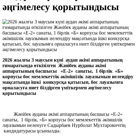
әңгімелесу қорытындысы
202
6
жылғы
3 маусым
күні аудан әкімі аппаратының
ғимаратында өткізілген
Жәнібек ауданы әкімі
аппаратының басшысы «Е-2»
санаты, 1 бірлік
«Б»
корпусы бос мемлекеттік әкімішілік лауазымын иелендіру
мақсатында
ішкі
конкурсқа қатысып, бос лауазымға
орналасуға ниет білдірген үміткермен әңгімелесу
қорытындысы
Жәнібек ауданы әкімі аппаратының басшысы «Е-2»
санаты, 1 бірлік, «Б» корпусы бос мемлекеттік әкімшілік
лауазымын иеленуге Садырбаев Нурболат Мухтаровичтің
кандидатурасы ұсынылды.