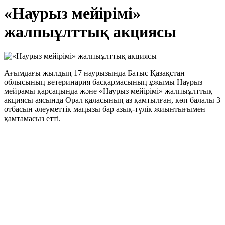
«Наурыз мейірімі»
жалпыұлттық акциясы
Ағымдағы жылдың 17 наурызында Батыс Қазақстан
облысының ветеринария басқармасының ұжымы Наурыз
мейрамы қарсаңында және «Наурыз мейірімі» жалпыұлттық
акциясы аясында Орал қаласының аз қамтылған, көп балалы 3
отбасын әлеуметтік маңызы бар азық-түлік жиынтығымен
қамтамасыз етті.