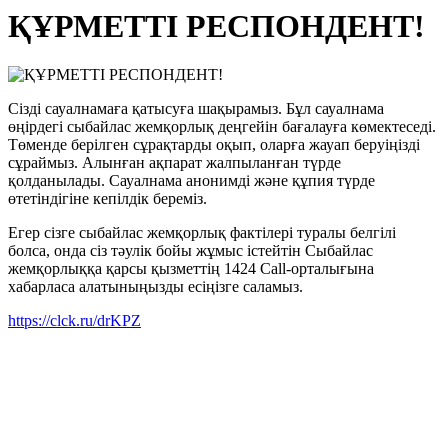
ҚҰРМЕТТІ РЕСПОНДЕНТ!
Сізді сауалнамаға қатысуға шақырамыз. Бұл сауалнама
өңірдегі сыбайлас жемқорлық деңгейін бағалауға көмектеседі.
Төменде берілген сұрақтарды оқып, оларға жауап беруіңізді
сұраймыз. Алынған ақпарат жалпыланған түрде
қолданылады. Сауалнама анонимді және құпия түрде
өтетіндігіне кепілдік береміз.
Егер сізге сыбайлас жемқорлық фактілері туралы белгілі
болса, онда сіз тәулік бойы жұмыс істейтін Сыбайлас
жемқорлыққа қарсы қызметтің 1424 Call-орталығына
хабарласа алатыныңызды есіңізге саламыз.
https://clck.ru/drKPZ