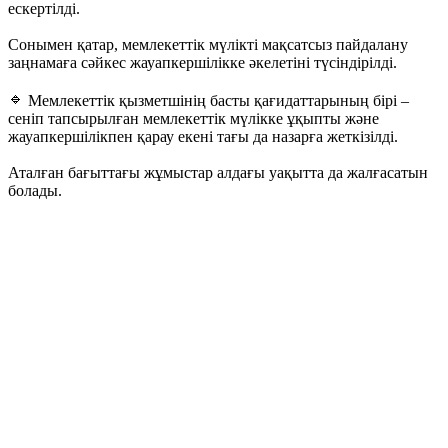
ескертілді.
Сонымен қатар, мемлекеттік мүлікті мақсатсыз пайдалану
заңнамаға сәйкес жауапкершілікке әкелетіні түсіндірілді.
Мемлекеттік қызметшінің басты қағидаттарының бірі –
сеніп тапсырылған мемлекеттік мүлікке ұқыпты және
жауапкершілікпен қарау екені тағы да назарға жеткізілді.
Аталған бағыттағы жұмыстар алдағы уақытта да жалғасатын
болады.