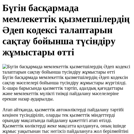
Бүгін басқармада
мемлекеттік қызметшілердің
Әдеп кодексі талаптарын
сақтау бойынша түсіндіру
жұмыстары өтті
Бүгін басқармада мемлекеттік қызметшілердің Әдеп кодексін
сақтау мәселелері бойынша түсіндіру жұмыстары жүргізілді.
Іс-шара барысында қызметтік тәртіп, адалдық қағидаттары
және мемлекеттік мүлікті тиімді пайдалану мәселелеріне
ерекше назар аударылды.
Атап айтқанда, қызметтік автокөліктерді пайдалану тәртібі
кеңінен түсіндіріліп, оларды тек қызметтік міндеттерді
орындау мақсатында пайдалану қажеттігі атап өтілді.
Қызметтік көліктерді жеке мақсатта қолдануға, оның ішінде
жұмыс уақытынан тыс негізсіз пайдалануға жол берілмейтіні