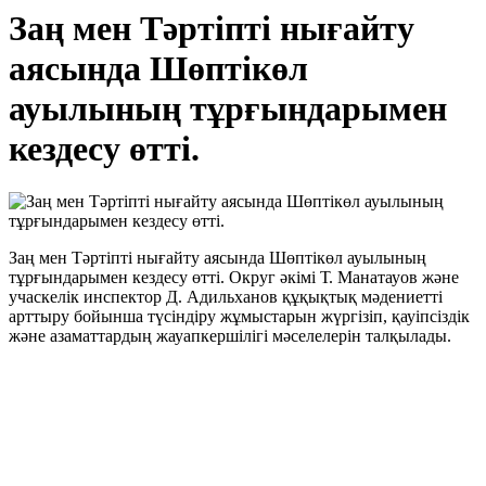
Заң мен Тәртіпті нығайту
аясында Шөптікөл
ауылының тұрғындарымен
кездесу өтті.
Заң мен Тәртіпті нығайту аясында Шөптікөл ауылының
тұрғындарымен кездесу өтті. Округ әкімі Т. Манатауов және
учаскелік инспектор Д. Адильханов құқықтық мәдениетті
арттыру бойынша түсіндіру жұмыстарын жүргізіп, қауіпсіздік
және азаматтардың жауапкершілігі мәселелерін талқылады.