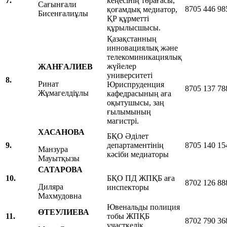
7.
кеңесінің төрағасы,
Сағынғали
8705 446 98
қоғамдық медиатор,
Бисенғалиұлы
ҚР құрметті
құрылысшысы.
Қазақстанның
инновациялық және
телекоминикациялық
жүйелер
ЖАНҒАЛИЕВ
университеті
8.
Ринат
Юриспруденция
8705 137 78
Жұмагелдіұлы
кафедрасының аға
оқытушысы, заң
ғылымының
магистрі.
ХАСАНОВА
БҚО Әділет
9.
департаментінің
8705 140 15
Манзура
кәсіби медиаторы
Мауытқызы
САТАРОВА
10.
БҚО ПД ЖПҚБ аға
8702 126 88
Диляра
инспекторы
Махмудовна
Ювенальды полиция
ӨТЕУЛИЕВА
11.
тобы ЖПҚБ
8702 790 36
участкелік