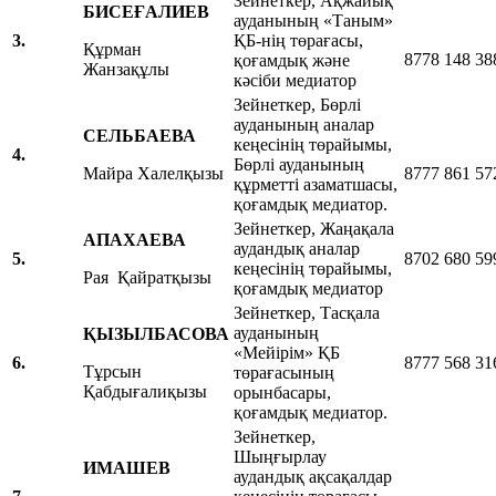
Зейнеткер, Ақжайық
БИСЕҒАЛИЕВ
ауданының «Таным»
3.
ҚБ-нің төрағасы,
Құрман
8778 148 38
қоғамдық және
Жанзақұлы
кәсіби медиатор
Зейнеткер, Бөрлі
ауданының аналар
СЕЛЬБАЕВА
кеңесінің төрайымы,
4.
Бөрлі ауданының
Майра Халелқызы
8777 861 57
құрметті азаматшасы,
қоғамдық медиатор.
Зейнеткер, Жаңақала
АПАХАЕВА
аудандық аналар
5.
8702 680 59
кеңесінің төрайымы,
Рая Қайратқызы
қоғамдық медиатор
Зейнеткер, Тасқала
ауданының
ҚЫЗЫЛБАСОВА
«Мейірім» ҚБ
6.
8777 568 31
Тұрсын
төрағасының
Қабдығалиқызы
орынбасары,
қоғамдық медиатор.
Зейнеткер,
Шыңғырлау
ИМАШЕВ
аудандық ақсақалдар