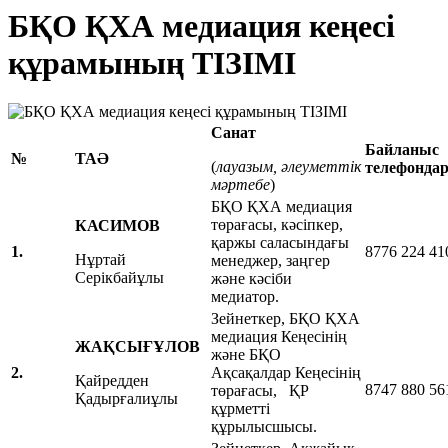
БҚО ҚХА медиация кеңесі
құрамының ТІЗІМІ
Санат
Байланыс
№
ТАӘ
(
лауазым
,
әлеуметтік
телефонда
мәртебе
)
БҚО ҚХА медиация
төрағасы, кәсіпкер,
К
АСИМОВ
қаржы саласындағы
1.
8776 224 41
Нұртай
менеджер, заңгер
Серікбайұлы
және кәсіби
медиатор.
Зейнеткер, БҚО ҚХА
медиация Кеңесінің
ЖАҚСЫҒҰЛОВ
және БҚО
2.
Ақсақалдар Кеңесінің
Қайредден
8747 880 56
төрағасы, ҚР
Қадырғалиұлы
құрметті
құрылысшысы.