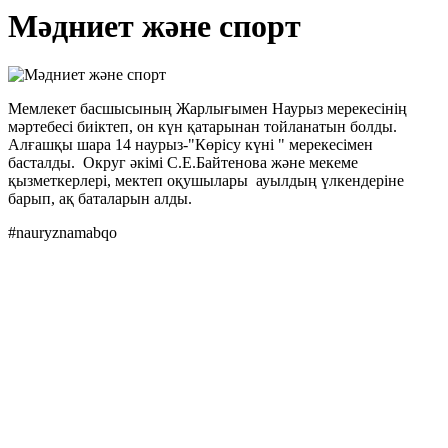
Мәдниет және спорт
Мемлекет басшысының Жарлығымен Наурыз мерекесінің
мәртебесі биіктеп, он күн қатарынан тойланатын болды.
Алғашқы шара 14 наурыз-"Көрісу күні " мерекесімен
басталды. Округ әкімі С.Е.Байтенова және мекеме
қызметкерлері, мектеп оқушылары ауылдың үлкендеріне
барып, ақ баталарын алды.
#nauryznamabqo