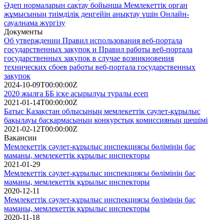
Әдеп нормаларын сақтау бойынша Мемлекеттік орган
жұмысының тиімділік деңгейін анықтау үшін Онлайн-
сауалнама жүргізу
Документы
Об утверждении Правил использования веб-портала
государственных закупок и Правил работы веб-портала
государственных закупок в случае возникновения
технических сбоев работы веб-портала государственных
закупок
2024-10-09T00:00:00Z
2020 жылға ББ іске асырылуы туралы есеп
2021-01-14T00:00:00Z
Батыс Қазақстан облысының мемлекеттік сәулет-құрылыс
бақылауы басқармасының конкурстық комиссияның шешімі
2021-02-12T00:00:00Z
Вакансии
Мемлекеттік сәулет-құрылыс инспекциясы бөлімінің бас
маманы, мемлекеттік құрылыс инспекторы
2021-01-29
Мемлекеттік сәулет-құрылыс инспекциясы бөлімінің бас
маманы, мемлекеттік құрылыс инспекторы
2020-12-11
Мемлекеттік сәулет-құрылыс инспекциясы бөлімінің бас
маманы, мемлекеттік құрылыс инспекторы
2020-11-18