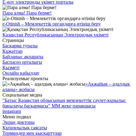
E-gov электронды үкімет порталы
Пара алма! Пара берме!
e-Otinish – Мемлекеттік органдарға өтініш беру
Қазақстан Республикасының Электрондық үкіметі
Страницы
Басқарма туралы
Құжаттар
Байланыс ақпараты
Баспасөз орталығы
Қызметі
Онлайн қабылдау
Реализуемые проекты
«Ақжайық – адалдық
алаңы» жобасы
Социальные медиа
"Батыс Қазақстан облысының мемлекеттік сәулет-құрылыс
бақылауы басқармасы" ММ жеке парақшасы
instagram
Меню подвал
Экран дикторы
Құпиялылық саясаты
Терминдер мен қысқартулар