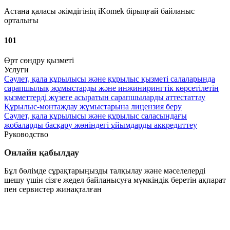
Астана қаласы әкімдігінің iKomek бірыңғай байланыс
орталығы
101
Өрт сөндру қызметі
Услуги
Сәулет, қала құрылысы және құрылыс қызметі салаларында
сарапшылық жұмыстарды және инжинирингтік көрсетілетін
қызметтерді жүзеге асыратын сарапшыларды аттестаттау
Құрылыс-монтаждау жұмыстарына лицензия беру
Сәулет, қала құрылысы және құрылыс саласындағы
жобаларды басқару жөніндегі ұйымдарды аккредиттеу
Руководство
Онлайн қабылдау
Бұл бөлімде сұрақтарыңызды талқылау және мәселелерді
шешу үшін сізге жедел байланысуға мүмкіндік беретін ақпарат
пен сервистер жинақталған
Өту