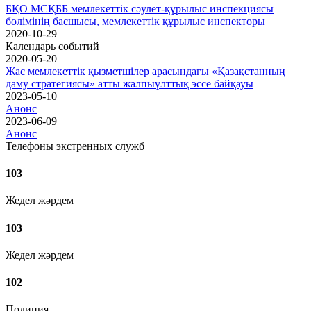
БҚО МСҚББ мемлекеттік сәулет-құрылыс инспекциясы
бөлімінің басшысы, мемлекеттік құрылыс инспекторы
2020-10-29
Календарь событий
2020-05-20
Жас мемлекеттік қызметшілер арасындағы «Қазақстанның
даму стратегиясы» атты жалпыұлттық эссе байқауы
2023-05-10
Анонс
2023-06-09
Анонс
Телефоны экстренных служб
103
Жедел жәрдем
103
Жедел жәрдем
102
Полиция