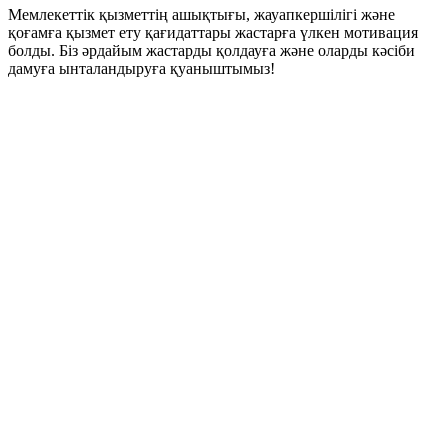
Мемлекеттік қызметтің ашықтығы, жауапкершілігі және
қоғамға қызмет ету қағидаттары жастарға үлкен мотивация
болды. Біз әрдайым жастарды қолдауға және оларды кәсіби
дамуға ынталандыруға қуаныштымыз!