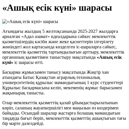
«Ашық есік күні» шарасы
Ағымдағы жылдың 5 желтоқсанында 2025-2027 жылдарға
арналған «Адал азамат» идеалдарына сәйкес мемлекеттік
қызметшілердің кәсіби және жеке қасиеттерін ілгерілету
жөніндегі жол картасында көзделген іс-шараларға сәйкес,
мемлекеттік қызметтің тартымдылығын арттыру, мемлекеттік
органнның қызметімен таныстыру мақсатында
«Ашық есік
күні»
іс шарасы өтті.
Басқарма жұмысымен танысу мақсатында Жәңгір хан
атындағы Батыс Қазақстан аграрлық-техникалық
университетінің құрылыс мамандығының 1 курс студенттері
Құрылыс басқармасына келіп, мекеменің жұмыс барысымен
жақынырақ танысты.
Олар мемлекеттік қызметтің қалай ұйымдастырылатынын
көріп, саланың жауапкершілігі мен маңызын өз көздерімен
байқады. Осындай шаралар жастарға болашақ мамандығын
таңдауда бағыт беріп, мемлекеттік қызметтің ашықтығын тағы
бір мәрте дәлелдейді.