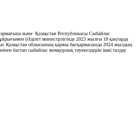
тармағына және Қазақстан Республикасы Сыбайлас
ұйрығымен (Әділет министрлігінде 2023 жылғы 18 қаңтарда
 Батыс Қазақстан облысының қаржы басқармасында 2024 жылдың
нінен бастап сыбайлас жемқорлық тәуекелдерін ішкі талдау