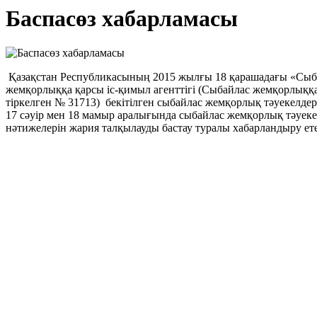
Баспасөз хабарламасы
Қазақстан Республикасының 2015 жылғы 18 қарашадағы «Сыба
жемқорлыққа қарсы іс-қимыл агенттігі (Сыбайлас жемқорлыққ
тіркелген № 31713) бекітілген сыбайлас жемқорлық тәуекелдер
17 сәуір мен 18 мамыр аралығында сыбайлас жемқорлық тәуекел
нәтижелерін жария талқылауды бастау туралы хабарландыру ете