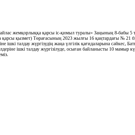
йлас жемқорлыққа қарсы іс-қимыл туралы» Заңының 8-бабы 5 
а қарсы қызмет) Төрағасының 2023 жылғы 16 қаңтардағы № 21 б
іне ішкі талдау жүргізудің жаңа үлгілік қағидаларына сәйкес,
деріне ішкі талдау жүргізілуде, осыған байланысты 10 мамыр кү
міз.