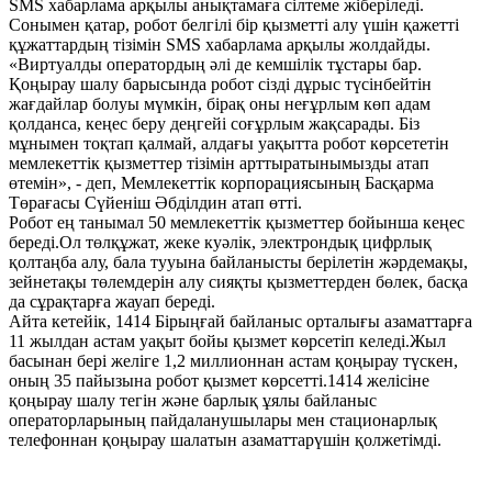
SMS хабарлама арқылы анықтамаға сілтеме жіберіледі.
Сонымен қатар, робот белгілі бір қызметті алу үшін қажетті
құжаттардың тізімін SMS хабарлама арқылы жолдайды.
«Виртуалды оператордың әлі де кемшілік тұстары бар.
Қоңырау шалу барысында робот сізді дұрыс түсінбейтін
жағдайлар болуы мүмкін, бірақ оны неғұрлым көп адам
қолданса, кеңес беру деңгейі соғұрлым жақсарады. Біз
мұнымен тоқтап қалмай, алдағы уақытта робот көрсететін
мемлекеттік қызметтер тізімін арттыратынымызды атап
өтемін», - деп, Мемлекеттік корпорациясының Басқарма
Төрағасы Сүйеніш Әбділдин атап өтті.
Робот ең танымал 50 мемлекеттік қызметтер бойынша кеңес
береді.Ол төлқұжат, жеке куәлік, электрондық цифрлық
қолтаңба алу, бала тууына байланысты берілетін жәрдемақы,
зейнетақы төлемдерін алу сияқты қызметтерден бөлек, басқа
да сұрақтарға жауап береді.
Айта кетейік, 1414 Бірыңғай байланыс орталығы азаматтарға
11 жылдан астам уақыт бойы қызмет көрсетіп келеді.Жыл
басынан бері желіге 1,2 миллионнан астам қоңырау түскен,
оның 35 пайызына робот қызмет көрсетті.1414 желісіне
қоңырау шалу тегін және барлық ұялы байланыс
операторларының пайдаланушылары мен стационарлық
телефоннан қоңырау шалатын азаматтарүшін қолжетімді.