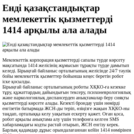
Енді қазақстандықтар
мемлекеттік қызметтерді
1414 арқылы ала алады
Мемлекеттік корпорация қызметтерді сапалы түрде көрсету
мақсатында 1414 желісінің жұмысын тұрақты түрде дамытып
келеді. Бірыңғай байланыс орталығының желісінде 24/7 тәулік
бойы мемлекеттік қызметтер бойынша кеңес беретін робот
іске қосылды.
Бірыңғай байланыс орталығының роботы ХҚКО-ға кезекке
тұру, құжаттардың дайындығын тексеру, психоневрологиялық
және наркологиялық диспансерден анықтамалар беру сияқты
қызметтерді көрсете алады. Кезекті брондау үшін нөмірді
енгізетін батырмада ЖСН-ды теріп, өзіңізге жақын ХҚКО-ны
таңдап, орталыққа келу уақытын ескерту қажет. Оған қоса,
робот арқылы анықтама алу үшін телефонға келген SMS
хабарламадағы кодты растай отырып, ЖСН енгізу керек.
Барлық қадамдар дұрыс орындалағаннан кейін 1414 нөмірінен