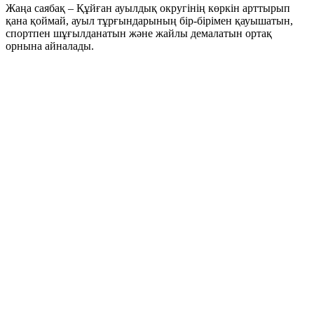
Жаңа саябақ – Құйған ауылдық округінің көркін арттырып
қана қоймай, ауыл тұрғындарының бір-бірімен қауышатын,
спортпен шұғылданатын және жайлы демалатын ортақ
орнына айналады.