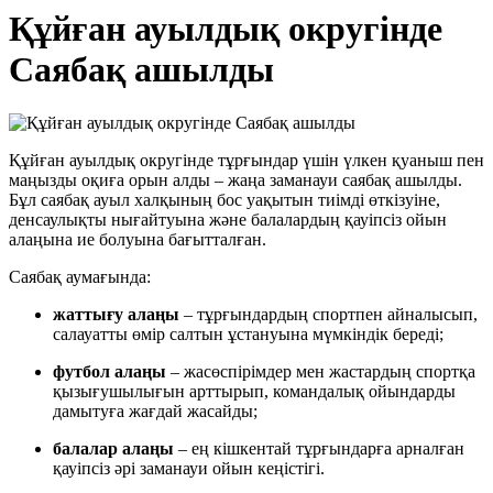
Құйған ауылдық округінде
Саябақ ашылды
Құйған ауылдық округінде тұрғындар үшін үлкен қуаныш пен
маңызды оқиға орын алды – жаңа заманауи саябақ ашылды.
Бұл саябақ ауыл халқының бос уақытын тиімді өткізуіне,
денсаулықты нығайтуына және балалардың қауіпсіз ойын
алаңына ие болуына бағытталған.
Саябақ аумағында:
жаттығу алаңы
– тұрғындардың спортпен айналысып,
салауатты өмір салтын ұстануына мүмкіндік береді;
футбол алаңы
– жасөспірімдер мен жастардың спортқа
қызығушылығын арттырып, командалық ойындарды
дамытуға жағдай жасайды;
балалар алаңы
– ең кішкентай тұрғындарға арналған
қауіпсіз әрі заманауи ойын кеңістігі.