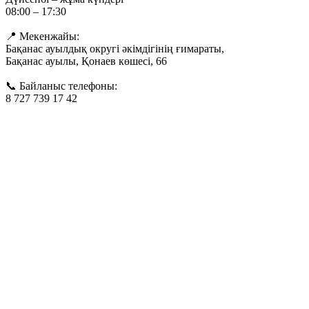
08:00 – 17:30
📍 Мекенжайы:
Бақанас ауылдық округі әкімдігінің ғимараты,
Бақанас ауылы, Қонаев көшесі, 66
📞 Байланыс телефоны:
8 727 739 17 42