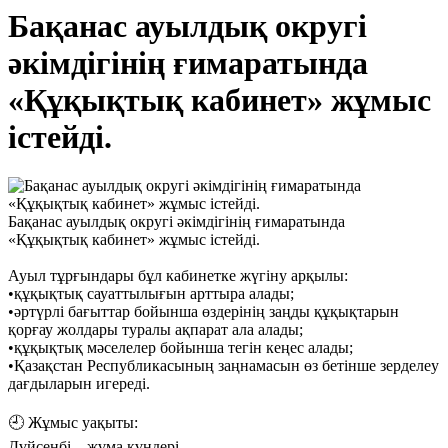
Бақанас ауылдық округі
әкімдігінің ғимаратында
«Құқықтық кабинет» жұмыс
істейді.
Бақанас ауылдық округі әкімдігінің ғимаратында
«Құқықтық кабинет» жұмыс істейді.
Ауыл тұрғындары бұл кабинетке жүгіну арқылы:
•құқықтық сауаттылығын арттыра алады;
•әртүрлі бағыттар бойынша өздерінің заңды құқықтарын
қорғау жолдары туралы ақпарат ала алады;
•құқықтық мәселелер бойынша тегін кеңес алады;
•Қазақстан Республикасының заңнамасын өз бетінше зерделеу
дағдыларын игереді.
🕘 Жұмыс уақыты:
Дүйсенбі – жұма күндері