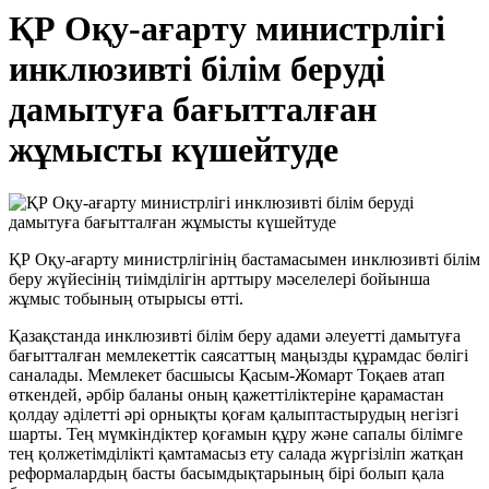
ҚР Оқу-ағарту министрлігі
инклюзивті білім беруді
дамытуға бағытталған
жұмысты күшейтуде
ҚР Оқу-ағарту министрлігінің бастамасымен инклюзивті білім
беру жүйесінің тиімділігін арттыру мәселелері бойынша
жұмыс тобының отырысы өтті.
Қазақстанда инклюзивті білім беру адами әлеуетті дамытуға
бағытталған мемлекеттік саясаттың маңызды құрамдас бөлігі
саналады. Мемлекет басшысы Қасым-Жомарт Тоқаев атап
өткендей, әрбір баланы оның қажеттіліктеріне қарамастан
қолдау әділетті әрі орнықты қоғам қалыптастырудың негізгі
шарты. Тең мүмкіндіктер қоғамын құру және сапалы білімге
тең қолжетімділікті қамтамасыз ету салада жүргізіліп жатқан
реформалардың басты басымдықтарының бірі болып қала