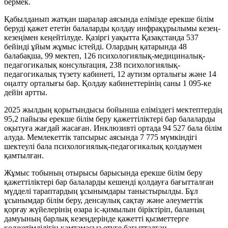
бермек.
Қабылданып жатқан шаралар аясында елімізде ерекше білім
беруді қажет ететін балаларды қолдау инфрақұрылымы кезең-
кезеңімен кеңейтілуде. Қазіргі уақытта Қазақстанда 537
бейінді ұйым жұмыс істейді. Олардың қатарында 48
балабақша, 99 мектеп, 126 психологиялық-медициналық-
педагогикалық консультация, 238 психологиялық-
педагогикалық түзету кабинеті, 12 аутизм орталығы және 14
оңалту орталығы бар. Қолдау кабинеттерінің саны 1 095-ке
дейін артты.
2025 жылдың қорытындысы бойынша еліміздегі мектептердің
95,2 пайызы ерекше білім беру қажеттіліктері бар балаларды
оқытуға жағдай жасаған. Инклюзивті ортада 94 527 бала білім
алуда. Мемлекеттік тапсырыс аясында 7 775 мүмкіндігі
шектеулі бала психологиялық-педагогикалық қолдаумен
қамтылған.
Жұмыс тобының отырысы барысында ерекше білім беру
қажеттіліктері бар балаларды кешенді қолдауға бағытталған
мүдделі тараптардың ұсынымдары таныстырылды. Бұл
ұсынымдар білім беру, денсаулық сақтау және әлеуметтік
қорғау жүйелерінің өзара іс-қимылын біріктіріп, баланың
дамуының барлық кезеңдерінде қажетті қызметтерге
қолжетімділігін қамтамасыз етуге бағытталған.