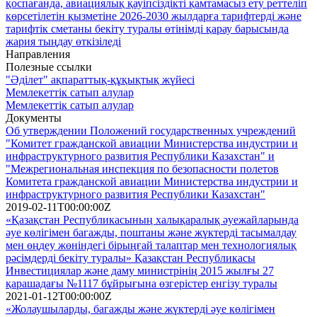
қоспағанда, авиациялық қауіпсіздікті қамтамасыз ету реттеліп
көрсетілетін қызметіне 2026-2030 жылдарға тарифтерді және
тарифтік сметаны бекіту туралы өтінімді қарау барысында
жария тыңдау өткізіледі
Направления
Полезные ссылки
"Әділет" ақпараттық-құқықтық жүйесі
Мемлекеттік сатып алулар
Мемлекеттік сатып алулар
Документы
Об утверждении Положений государственных учреждений
"Комитет гражданской авиации Министерства индустрии и
инфраструктурного развития Республики Казахстан" и
"Межрегиональная инспекция по безопасности полетов
Комитета гражданской авиации Министерства индустрии и
инфраструктурного развития Республики Казахстан"
2019-02-11T00:00:00Z
«Қазақстан Республикасының халықаралық әуежайларында
әуе көлігімен багажды, поштаны және жүктерді тасымалдау
мен өңдеу жөніндегі бірыңғай талаптар мен технологиялық
рәсімдерді бекіту туралы» Қазақстан Республикасы
Инвестициялар және даму министрінің 2015 жылғы 27
қарашадағы №1117 бұйрығына өзгерістер енгізу туралы
2021-01-12T00:00:00Z
«Жолаушыларды, багажды және жүктерді әуе көлігімен