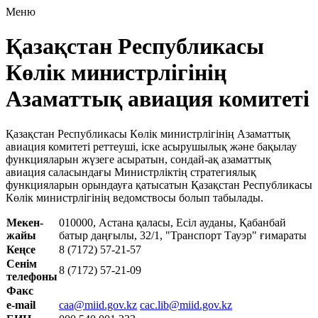
Меню
Қазақстан Республикасы
Көлік министрлігінің
Азаматтық авиация комитеті
Қазақстан Республикасы Көлік министрлігінің Азаматтық
авиация комитеті реттеуші, іске асырушылық және бақылау
функцияларын жүзеге асыратын, сондай-ақ азаматтық
авиация саласындағы Министрліктің стратегиялық
функцияларын орындауға қатысатын Қазақстан Республикасы
Көлік министрлігінің ведомствосы болып табылады.
Мекен-
010000, Астана қаласы, Есіл ауданы, Қабанбай
жайы
батыр даңғылы, 32/1, "Транспорт Тауэр" ғимараты
Кеңсе
8 (7172) 57-21-57
Сенім
8 (7172) 57-21-09
телефоны
Факс
e-mail
caa@miid.gov.kz
cac.lib@miid.gov.kz