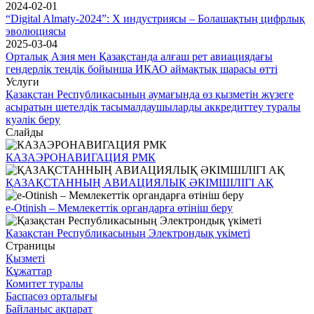
2024-02-01
“Digital Almaty-2024”: Х индустриясы – Болашақтың цифрлық
эволюциясы
2025-03-04
Орталық Азия мен Қазақстанда алғаш рет авиациядағы
гендерлік теңдік бойынша ИКАО аймақтық шарасы өтті
Услуги
Қазақстан Республикасының аумағында өз қызметін жүзеге
асыратын шетелдiк тасымалдаушыларды аккредиттеу туралы
куәлік беру
Слайды
КАЗАЭРОНАВИГАЦИЯ РМК
ҚАЗАҚСТАННЫҢ АВИАЦИЯЛЫҚ ӘКІМШІЛІГІ АҚ
e-Otinish – Мемлекеттік органдарға өтініш беру
Қазақстан Республикасының Электрондық үкіметі
Страницы
Қызметі
Құжаттар
Комитет туралы
Баспасөз орталығы
Байланыс ақпарат