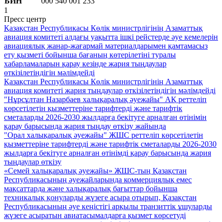
БИН
000 540 001 233
1
Пресс центр
Қазақстан Республикасы Көлік министрлігінің Азаматтық
авиация комитеті алдағы уақытта ішкі рейстерде әуе кемелерін
авиациялық жанар-жағармай материалдарымен қамтамасыз
ету қызметі бойынша бағаның көтерілетіні туралы
хабарламаларын қарау кезінде жария тыңдаулар
өткізілетіндігін мәлімдейді
Қазақстан Республикасы Көлік министрлігінің Азаматтық
авиация комитеті жария тыңдаулар өткізілетіндігін мәлімдейді
"Нұрсұлтан Назарбаев халықаралық әуежайы" АҚ реттеліп
көрсетілетін қызметтеріне тарифтерді және тарифтік
сметаларды 2026-2030 жылдарға бекітуге арналған өтінімін
қарау барысында жария тыңдау өткізу жайында
"Орал халықаралық әуежайы" ЖШС реттеліп көрсетілетін
қызметтеріне тарифтерді және тарифтік сметаларды 2026-2030
жылдарға бекітуге арналған өтінімді қарау барысында жария
тыңдаулар өткізу
«Семей халықаралық әуежайы» ЖШС-тың Қазақстан
Республикасының әуежайларында коммерциялық емес
мақсаттарда және халықаралық бағыттар бойынша
техникалық қонуларды жүзеге асыра отырып, Қазақстан
Республикасының әуе кеңістігі арқылы транзиттік ұшуларды
жүзеге асыратын авиатасымалдарға қызмет көрсетуді