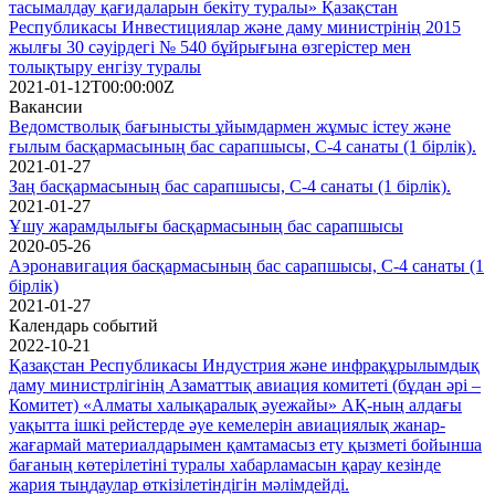
тасымалдау қағидаларын бекіту туралы» Қазақстан
Республикасы Инвестициялар және даму министрінің 2015
жылғы 30 сәуірдегі № 540 бұйрығына өзгерістер мен
толықтыру енгізу туралы
2021-01-12T00:00:00Z
Вакансии
Ведомстволық бағынысты ұйымдармен жұмыс істеу және
ғылым басқармасының бас сарапшысы, C-4 санаты (1 бірлік).
2021-01-27
Заң басқармасының бас сарапшысы, C-4 санаты (1 бірлік).
2021-01-27
Ұшу жарамдылығы басқармасының бас сарапшысы
2020-05-26
Аэронавигация басқармасының бас сарапшысы, C-4 санаты (1
бірлік)
2021-01-27
Календарь событий
2022-10-21
Қазақстан Республикасы Индустрия және инфрақұрылымдық
даму министрлігінің Азаматтық авиация комитеті (бұдан әрі –
Комитет) «Алматы халықаралық әуежайы» АҚ-ның алдағы
уақытта ішкі рейстерде әуе кемелерін авиациялық жанар-
жағармай материалдарымен қамтамасыз ету қызметі бойынша
бағаның көтерілетіні туралы хабарламасын қарау кезінде
жария тыңдаулар өткізілетіндігін мәлімдейді.