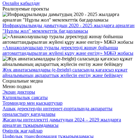
Онлайн қабылдау
Реализуемые проекты
Инфрақұрылымды дамытудың 2020 - 2025 жылдарға арналған
"Нұрлы жол" мемлекеттік бағдарламасы
«Авиажолаушылар туралы деректерді жинау бойынша
автоматтандырылған жүйені құру және енгізу» МЖӘ жобасы
Жүк авиатасымалдары (e-freight) саласында қағазсыз құжат
айналымының ақпараттық жүйесін енгізу және бейімдеу
Социальные медиа
Меню подвал
Экран дикторы
Құпиялылық саясаты
Терминдер мен қысқартулар
Ашық деректердің интернет-порталында ақпаратты
орналастыру қағидалары
Жасанды интеллектті дамытудың 2024 – 2029 жылдарға
арналған тұжырымдамасы
Өмірлік жағдайлар
Цифрлық трансформация тұжырымдамасы