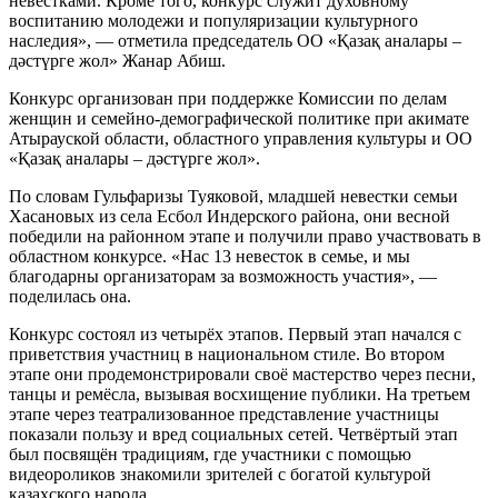
невестками. Кроме того, конкурс служит духовному
воспитанию молодежи и популяризации культурного
наследия», — отметила председатель ОО «Қазақ аналары –
дәстүрге жол» Жанар Абиш.
Конкурс организован при поддержке Комиссии по делам
женщин и семейно-демографической политике при акимате
Атырауской области, областного управления культуры и ОО
«Қазақ аналары – дәстүрге жол».
По словам Гульфаризы Туяковой, младшей невестки семьи
Хасановых из села Есбол Индерского района, они весной
победили на районном этапе и получили право участвовать в
областном конкурсе. «Нас 13 невесток в семье, и мы
благодарны организаторам за возможность участия», —
поделилась она.
Конкурс состоял из четырёх этапов. Первый этап начался с
приветствия участниц в национальном стиле. Во втором
этапе они продемонстрировали своё мастерство через песни,
танцы и ремёсла, вызывая восхищение публики. На третьем
этапе через театрализованное представление участницы
показали пользу и вред социальных сетей. Четвёртый этап
был посвящён традициям, где участники с помощью
видеороликов знакомили зрителей с богатой культурой
казахского народа.