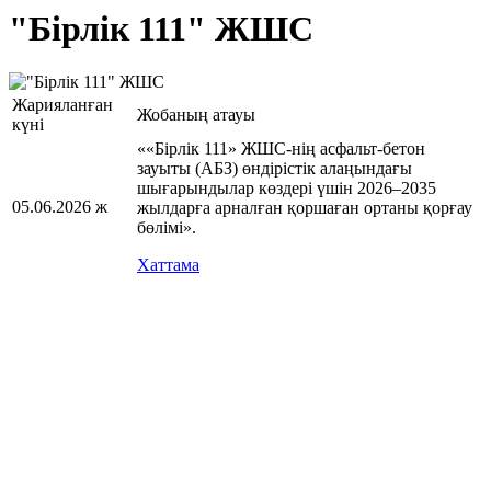
"Бірлік 111" ЖШС
Жарияланған
Жобаның атауы
күні
««Бірлік 111» ЖШС-нің асфальт-бетон
зауыты (АБЗ) өндірістік алаңындағы
шығарындылар көздері үшін 2026–2035
05.06.2026 ж
жылдарға арналған қоршаған ортаны қорғау
бөлімі».
Хаттама