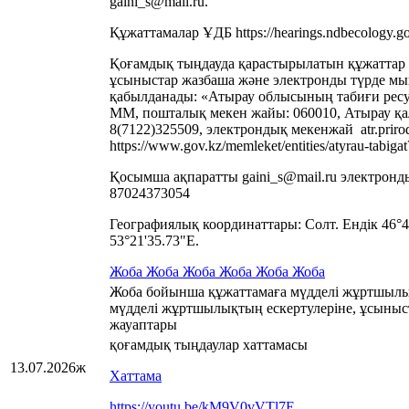
gaini_s@mail.ru.
Құжаттамалар ҰДБ https://hearings.ndbecology.g
Қоғамдық тыңдауда қарастырылатын құжаттар
ұсыныстар жазбаша және электронды түрде м
қабылданады: «Атырау облысының табиғи ресу
ММ, пошталық мекен жайы: 060010, Атырау қала
8(7122)325509, электрондық мекенжай atr.priro
https://www.gov.kz/memleket/entities/atyrau-tabig
Қосымша ақпаратты gaini_s@mail.ru электронды
87024373054
Географиялық координаттары: Солт. Ендік 46°
53°21'35.73"E.
Жоба
Жоба
Жоба
Жоба
Жоба
Жоба
Жоба бойынша құжаттамаға мүдделі жұртшылы
мүдделі жұртшылықтың ескертулеріне, ұсыныс
жауаптары
қоғамдық тыңдаулар хаттамасы
13.07.2026ж
Хаттама
https://youtu.be/kM9V0vVTl7E