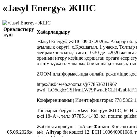
«Jasyl Energy» ЖШС
Орналастыру
Хабарландыру
күні
«Jasyl Energy» ЖШС 09.07.2026ж. Атырау об
ауылдық округі, с,Қосшағыл, 1 учаске, Толтыр
мейрамханасында сағат 10:30-де «2026 жылға а
орынын игеру кезінде қоршаған ортаға әсер ет
өтінім құжаттамалары» бойынша қоғамдық тыңда
ZOOM платформасында онлайн режимінде қосы
https://us04web.zoom.us/j/77853621196?
pwd=LO5egbzCSHrmLW79PwnaECLH42ubKF.
Конференцияның Идентификаторы: 778 5362 1
Тапсырыс беруші - «Jasyl Energy» ЖШС, БСН: 
к-сі 18«А», тел.: 87785141483, эл. пошта: gulzh
Жобаны әзірлеуші – «Азия Финанс Консалтинг
05.06.2026ж.
ы/а, Айтуар би көшесі 12, БСН 100640001086, т